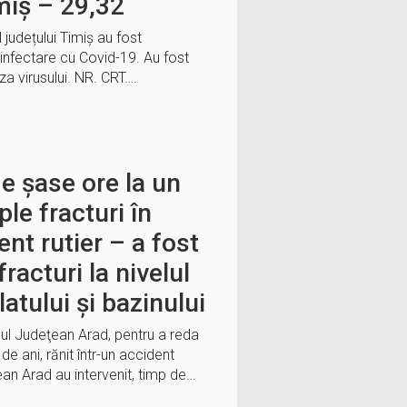
miș – 29,32
l județului Timiș au fost
infectare cu Covid-19. Au fost
za virusului. NR. CRT….
e șase ore la un
le fracturi în
nt rutier – a fost
racturi la nivelul
tului şi bazinului
lul Judeţean Arad, pentru a reda
e ani, rănit într-un accident
ţean Arad au intervenit, timp de…