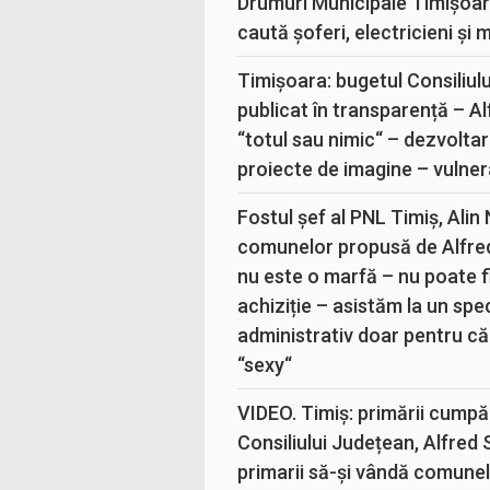
Drumuri Municipale Timișoar
caută șoferi, electricieni și 
Timișoara: bugetul Consiliul
publicat în transparență – A
“totul sau nimic“ – dezvoltar
proiecte de imagine – vulner
Fostul șef al PNL Timiș, Alin
comunelor propusă de Alfre
nu este o marfă – nu poate fi
achiziție – asistăm la un sp
administrativ doar pentru că
“sexy“
VIDEO. Timiș: primării cumpă
Consiliului Județean, Alfred
primarii să-și vândă comunele