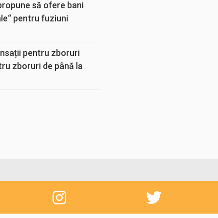
propune să ofere bani
e“ pentru fuziuni
sații pentru zboruri
tru zboruri de până la