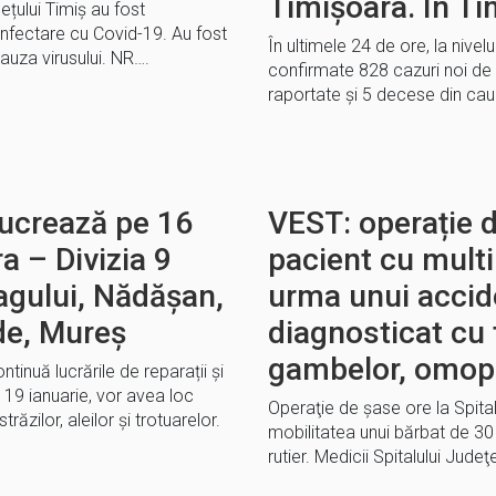
Timișoara. În Ti
dețului Timiș au fost
infectare cu Covid-19. Au fost
În ultimele 24 de ore, la nivelu
auza virusului. NR….
confirmate 828 cazuri noi de 
raportate și 5 decese din cau
 lucrează pe 16
VEST: operație d
a – Divizia 9
pacient cu multip
agului, Nădășan,
urma unui accide
de, Mureș
diagnosticat cu f
gambelor, omopla
inuă lucrările de reparații și
e 19 ianuarie, vor avea loc
Operaţie de şase ore la Spita
străzilor, aleilor și trotuarelor.
mobilitatea unui bărbat de 30 d
rutier. Medicii Spitalului Jude