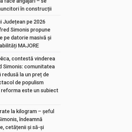
a face angajări – se
muncitori în construcții
ui Județean pe 2026
lfred Simonis propune
e pe datorie masivă și
abilități MAJORE
 Nica, contestă vinderea
d Simonis: comunitatea
 redusă la un preț de
ectacol de populism
 reforma este un subiect
rate la kilogram – șeful
 Simonis, îndeamnă
, cetățenii și să-și