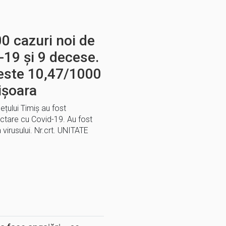
0 cazuri noi de
-19 și 9 decese.
 este 10,47/1000
mișoara
dețului Timiș au fost
ectare cu Covid-19. Au fost
irusului. Nr.crt. UNITATE
E