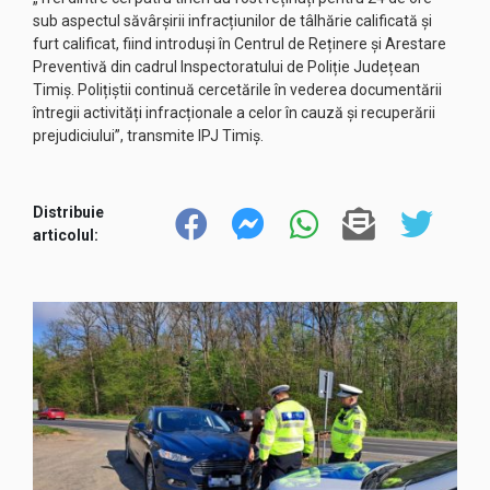
sub aspectul săvârșirii infracțiunilor de tâlhărie calificată și
furt calificat, fiind introduși în Centrul de Reținere și Arestare
Preventivă din cadrul Inspectoratului de Poliție Județean
Timiș. Polițiștii continuă cercetările în vederea documentării
întregii activități infracționale a celor în cauză și recuperării
prejudiciului”, transmite IPJ Timiș.
Distribuie
articolul: