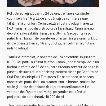
Polițiștii au reținut pentru 24 de ore, trei tineri, cu vârste
cuprinse între 16 și 22 de ani, bănuiți de comiterea unei
tâlhării și a unui furt. Cei în cauză a fost introduși în arestul
I.P.J. Timiș. Ieri, polițiștii Biroului de Investigații Criminale au
depistat în localitățile Timișoara, Utvin și Sacoșu Turcesc,
patru tineri bănuiți de comiterea unei tâlhării și a unui furt. Doi
dintre tinerii tâlhari au 16 ani, unul 22, iar cel mai mic 13 ani,
nefiind reținut.
Totul s-a întâmplat, în noaptea de 3/4 noiembrie, în jurul orei
01:00. Cei patru au furat telefonul mobil, prin violență, de la un
bărbat în vârstă de 56 de ani, care efectua serviciul de pază la
punctul de lucru al unei societăți comerciale de pe Centura de
Sud-Est a municipiului Timișoara. De asemenea, în aceeași
noapte, cei patru tineri au sustras dintr-o baracă, mai multe
scule și unelte depozitate de reprezentanții societății în
vederea desfășurării activității pe șantier, cauzând un
prejudiciu de aproximativ 40.000 de lei.
„Trei dintre cei patru tineri au fost reținuți pentru 24 de ore