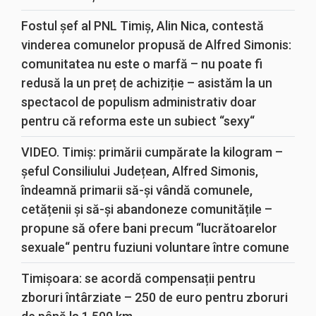
Fostul șef al PNL Timiș, Alin Nica, contestă
vinderea comunelor propusă de Alfred Simonis:
comunitatea nu este o marfă – nu poate fi
redusă la un preț de achiziție – asistăm la un
spectacol de populism administrativ doar
pentru că reforma este un subiect “sexy“
VIDEO. Timiș: primării cumpărate la kilogram –
șeful Consiliului Județean, Alfred Simonis,
îndeamnă primarii să-și vândă comunele,
cetățenii și să-și abandoneze comunitățile –
propune să ofere bani precum “lucrătoarelor
sexuale“ pentru fuziuni voluntare între comune
Timișoara: se acordă compensații pentru
zboruri întârziate – 250 de euro pentru zboruri