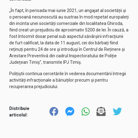
„În fapt, în perioada mai-iunie 2021, un angajat al societății și
o persoană necunoscută au sustras în mod repetat europaleți
din incinta unei societăți comerciale din localitatea Ghiroda,
fiind creat un prejudiciu de aproximativ 5200 de lei. În cauză, a
fost întocmit dosar penal sub aspectul săvârșirii infracțiunii
de furt calificat, la data de 11 august, cei doi bărbați fiind
reținuți pentru 24 de ore și introduși în Centrul de Reținere și
Arestare Preventivă din cadrul Inspectoratului de Poliție
Județean Timiș”, transmite IPJ Timiș.
Polițiștii continua cercetările în vederea documentării întregii
activități infracționale a bănuiților precum și pentru
recuperarea prejudiciului.
Distribuie
articolul: