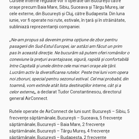
Cursele interne regulate vor fi operate din Bucureşti către
oraşe precum Baia Mare, Sibiu, Suceava şi Târgu Mureş, iar
cele externe, din Bucureşti şi Cluj, către Budapesta. Din luna
iunie, vor fi operate noi rute, estivale, în ţară şi în străinătate,
subliniază reprezentanţii companiei.
„
Ne-am propus să devenim prima opţiune de zbor pentru
pasagerii din Sud-Estul Europei, iar astăzi am făcut un prim
pas în această direcţie. Ne bucurăm să putem oferi românilor o
conexiune la preţuri avantajoase, sigură, rapidă şi confortabilă
între Capitală şi unele dintre cele mai mari oraşe ale ţării.
Lucrăm activ la diversificarea rutelor. Peste trei luni vom opera
noi zboruri, special pentru sezonul estival. Cel mai probabil, din
toamnă, vom extinde atât lista destinaţiilor interne, cât şi a
celor externe
„, a declarat Tudor Constantinescu, directorul
general AirConnect.
Rutele operate de AirConnect de luni sunt: Bucureşti – Sibiu, 5
frecvenţe săptămânale; Bucureşti – Suceava, 5 frecvenţe
săptămânale; Bucureşti – Baia Mare, 2 frecvenţe
săptămânale; Bucureşti – Târgu Mureş, 4 frecvenţe
săptămânale; Bucureşti – Budapesta, 2 frecvenţe