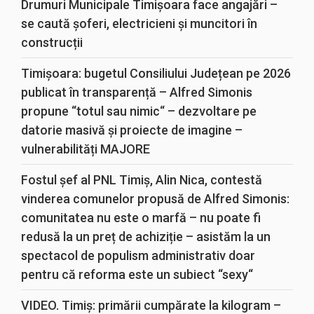
Drumuri Municipale Timișoara face angajări –
se caută șoferi, electricieni și muncitori în
construcții
Timișoara: bugetul Consiliului Județean pe 2026
publicat în transparență – Alfred Simonis
propune “totul sau nimic“ – dezvoltare pe
datorie masivă și proiecte de imagine –
vulnerabilități MAJORE
Fostul șef al PNL Timiș, Alin Nica, contestă
vinderea comunelor propusă de Alfred Simonis:
comunitatea nu este o marfă – nu poate fi
redusă la un preț de achiziție – asistăm la un
spectacol de populism administrativ doar
pentru că reforma este un subiect “sexy“
VIDEO. Timiș: primării cumpărate la kilogram –