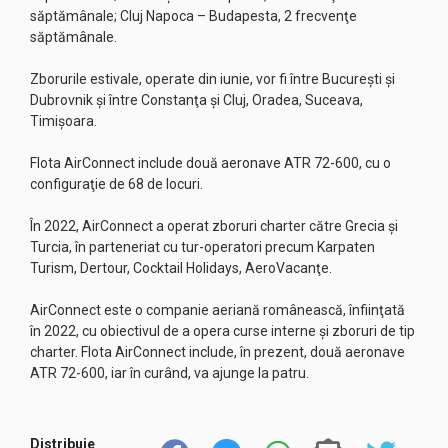
săptămânale; Cluj Napoca – Budapesta, 2 frecvenţe
săptămânale.
Zborurile estivale, operate din iunie, vor fi între Bucureşti şi
Dubrovnik şi între Constanţa şi Cluj, Oradea, Suceava,
Timişoara.
Flota AirConnect include două aeronave ATR 72-600, cu o
configuraţie de 68 de locuri.
În 2022, AirConnect a operat zboruri charter către Grecia şi
Turcia, în parteneriat cu tur-operatori precum Karpaten
Turism, Dertour, Cocktail Holidays, AeroVacanţe.
AirConnect este o companie aeriană românească, înfiinţată
în 2022, cu obiectivul de a opera curse interne şi zboruri de tip
charter. Flota AirConnect include, în prezent, două aeronave
ATR 72-600, iar în curând, va ajunge la patru.
Distribuie