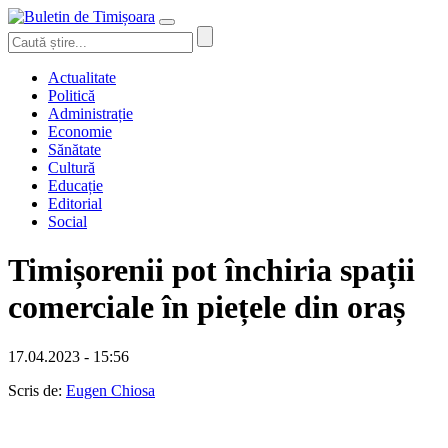
Actualitate
Politică
Administrație
Economie
Sănătate
Cultură
Educație
Editorial
Social
Timișorenii pot închiria spații
comerciale în piețele din oraș
17.04.2023 - 15:56
Scris de:
Eugen Chiosa