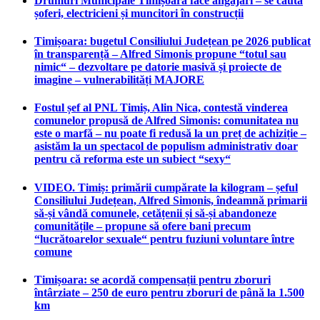
Drumuri Municipale Timișoara face angajări – se caută
șoferi, electricieni și muncitori în construcții
Timișoara: bugetul Consiliului Județean pe 2026 publicat
în transparență – Alfred Simonis propune “totul sau
nimic“ – dezvoltare pe datorie masivă și proiecte de
imagine – vulnerabilități MAJORE
Fostul șef al PNL Timiș, Alin Nica, contestă vinderea
comunelor propusă de Alfred Simonis: comunitatea nu
este o marfă – nu poate fi redusă la un preț de achiziție –
asistăm la un spectacol de populism administrativ doar
pentru că reforma este un subiect “sexy“
VIDEO. Timiș: primării cumpărate la kilogram – șeful
Consiliului Județean, Alfred Simonis, îndeamnă primarii
să-și vândă comunele, cetățenii și să-și abandoneze
comunitățile – propune să ofere bani precum
“lucrătoarelor sexuale“ pentru fuziuni voluntare între
comune
Timișoara: se acordă compensații pentru zboruri
întârziate – 250 de euro pentru zboruri de până la 1.500
km