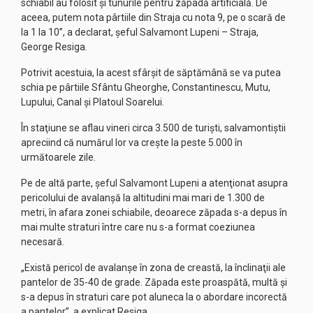
schiabil au folosit şi tunurile pentru zăpadă artificială. De
aceea, putem nota pârtiile din Straja cu nota 9, pe o scară de
la 1 la 10”, a declarat, şeful Salvamont Lupeni – Straja,
George Resiga.
Potrivit acestuia, la acest sfârşit de săptămână se va putea
schia pe pârtiile Sfântu Gheorghe, Constantinescu, Mutu,
Lupului, Canal şi Platoul Soarelui.
În staţiune se aflau vineri circa 3.500 de turişti, salvamontiştii
apreciind că numărul lor va creşte la peste 5.000 în
următoarele zile.
Pe de altă parte, şeful Salvamont Lupeni a atenţionat asupra
pericolului de avalanşă la altitudini mai mari de 1.300 de
metri, în afara zonei schiabile, deoarece zăpada s-a depus în
mai multe straturi între care nu s-a format coeziunea
necesară.
„Există pericol de avalanşe în zona de creastă, la înclinaţii ale
pantelor de 35-40 de grade. Zăpada este proaspătă, multă şi
s-a depus în straturi care pot aluneca la o abordare incorectă
a pantelor”, a explicat Resiga.