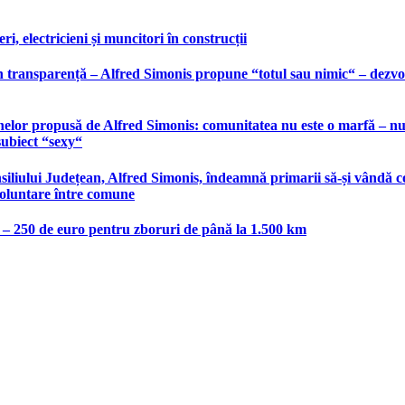
, electricieni și muncitori în construcții
 transparență – Alfred Simonis propune “totul sau nimic“ – dezvolt
elor propusă de Alfred Simonis: comunitatea nu este o marfă – nu po
subiect “sexy“
liului Județean, Alfred Simonis, îndeamnă primarii să-și vândă co
voluntare între comune
e – 250 de euro pentru zboruri de până la 1.500 km