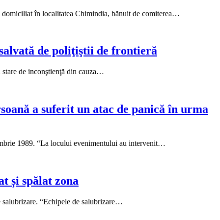
ni, domiciliat în localitatea Chimindia, bănuit de comiterea…
lvată de poliţiştii de frontieră
în stare de inconştienţă din cauza…
rsoană a suferit un atac de panică în urma
cembrie 1989. “La locului evenimentului au intervenit…
t și spălat zona
de salubrizare. “Echipele de salubrizare…