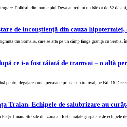
istrugere. Polițiștii din municipiul Deva au reținut un bărbat de 52 de a
are de inconştienţă din cauza hipotermiei, sa
 migrantă din Somalia, care se afla pe un câmp lângă graniţa cu Serbia, 
pă ce i-a fost tăiată de tramvai – o altă pe
tervină pentru degajarea unei persoane prinse sub tramvai, pe Bd. 16 De
ța Traian. Echipele de salubrizare au curăța
n Piața Traian. Străzile din zonă au fost curățate și spălate de echipele 