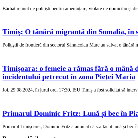
Bărbat reținut de polițiști pentru amenințare, violare de domiciliu și d
Timiş: O tânără migrantă din Somalia, în st
Poliţiştii de frontieră din sectorul Sânnicolau Mare au salvat o tânără
Timișoara: o femeie a rămas fără o mână du
incidentului petrecut în zona Pieței Maria
Joi, 29.08.2024, în jurul orei 17:30, ISU Timiș a fost solicitat să in
Primarul Dominic Fritz: Lună și bec în Pia
Primarul Timișoarei, Dominic Fritz a anunțat că s-a făcut lună și bec î