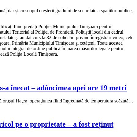
, dar și cu scopul creșterii gradului de securitate a spațiilor publice,
tificați fiind predați Poliției Municipiului Timișoara pentru
lui Teritorial al Poliției de Frontieră. Polițiștii locali din cadrul
alate și au dat curs la 82 de solicitări privind înregistrări video, cele
ișoara, Primăria Municipiului Timișoara și cetățeni. Toate acestea
mului integrat de ordine publică în luarea măsurilor legale pentru
onează Poliția Locală Timișoara.
s-a înecat – adâncimea apei are 19 metri
ângă oraşul Haţeg, operaţiunea fiind îngreunată de temperatura scăzută…
icol pe o proprietate – a fost reținut