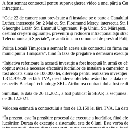
A fost semnat contractul pentru supravegherea video a unei părți a Can
infracțional.
“Cele 22 de camere sunt prevăzute a fi instalate pe o parte a Canalulu
Luther, intersecția Str. 2 Mai cu Str. Florimund Mercy, intersecția Str. 
Gheorghe Lazăr, Str. Emanuil Ungureanu, P-ța Unirii, Str. Mărășești, P
destinat creșterii siguranței, prevenirii și reducerii infracționalității 
Telecomunicații Speciale“, se arată într-un comunicat de presă al Poliț
Poliția Locală Timișoara a semnat în aceste zile contractul cu firma care
municipiului Timișoara”, fiind în faza de pregătire a demarării execuției
“Inițiativa referitoare la această investiție a fost începută în urmă cu c
obținut avizele necesare efectuării lucrărilor de instalare a camerelor,
fost alocată suma de 100.000 lei, diferența pentru realizarea investiție
1.314.979,28 lei fără TVA, deschiderea ofertelor având loc la data de 
respectiv Backup Technology SRL. Atribuirea contractului a fost reali
Simultan, la data de 26.11.2021, a fost publicat în SEAP, la secțiunea 
de 06.12.2021.
Valoarea estimată a contractului a fost de 13.150 lei fără TVA. La dat
“În prezent, este în pregătire procesul de execuție a lucrărilor, fiind e
lucrărilor. Durata de execuție a sistemului este de 6 luni. Este vorba 