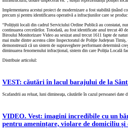
infrastructurii, dotare dispecerat etc“, susțin reprezentanții poliției loca
Implementarea acestui proiect de modernizare a fost stabilită ținând con
precum și pentru identificarea operativă a infracțiunilor care se produ
“Polițiștii locali din cadrul Serviciului Ordine Publică au constatat, n
continuarea cercetărilor. Totodată, au fost identificate anul trecut 40 de 
Biroului Monitorizare Video au sesizat anul trecut 1611 fapte de natură c
mai multe dintre acestea către Inspectoratul de Poliție Județean Timiș,
demonstrează că un sistem de supraveghere performant determină creștere
diminuarea fenomenului infracțional, sistem din care Poliția Locală fac
Distribuie articolul:
VEST: căutări în lacul barajului de la Sân
Scafandrii au reluat, luni dimineaţa, căutările în cazul persoanei dat
VIDEO. Vest: imagini incredibile cu un bărba
pentru amenințare, violare de domiciliu și