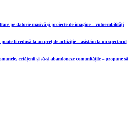
are pe datorie masivă și proiecte de imagine – vulnerabilități
ate fi redusă la un preț de achiziție – asistăm la un spectacol
munele, cetățenii și să-și abandoneze comunitățile – propune să