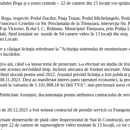
alului Bega și a zonei centrale – 22 de camere din 15 locații vor spriji
i Bega, respectiv Podul Dacilor, Piața Traian, Podul Michelangelo, Podu
Francesco Griselini cu Str. Proclamația de la Timișoara, intersecția Str. 
-ța Victoriei, B-dul I. C. Brătianu. Municipiul Timișoara, prin Poliția
stradale, fiind instalate un număr de 94 camere video în 13 locații din oraș
iei Locale.
 a câștigat licitația referitoare la ”Achiziția sistemului de monitorizare
 lucrărilor.
âțiva ani, când s-a lansat tema de proiectare, s-a efectuat un studiu de fez
 toate acestea necesitând timp, inclusiv alocarea de fonduri necesare. Abia
i fiind alocată pentru anul 2022. Anunțul privind licitația a fost publica
08.11.2021. Deși au manifestat interes patru operatori economici, la pr
zată la valoarea de 1.101.808,18 lei fără TVA“, mai precizează sursa cit
Publicitate Anunțuri, documentația pentru atribuirea contractului de serv
a de 20.12.2021 a fost semnat contractul de prestări servicii cu Frango
fectuate demersurile de plată către Inspectoratul de Stat în Construcții, 
despre 22 de camere de supraveghere video montate în 15 locații, cu tot c