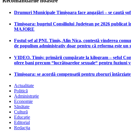
Recomandările noastre
Drumuri Municipale Timișoara face angajări – se caută șoferi
Timișoara: bugetul Consiliului Județean pe 2026 publicat în
MAJORE
Fostul șef al PNL Timiș, Alin Nica, contestă vinderea comun
de populism administrativ doar pentru că reforma este un 
VIDEO. Timiș: primării cumpărate la kilogram – șeful Consi
ofere bani precum “lucrătoarelor sexuale“ pentru fuziuni 
Timișoara: se acordă compensații pentru zboruri întârziat
Actualitate
Politică
Administrație
Economie
Sănătate
Cultură
Educație
Editorial
Redacția