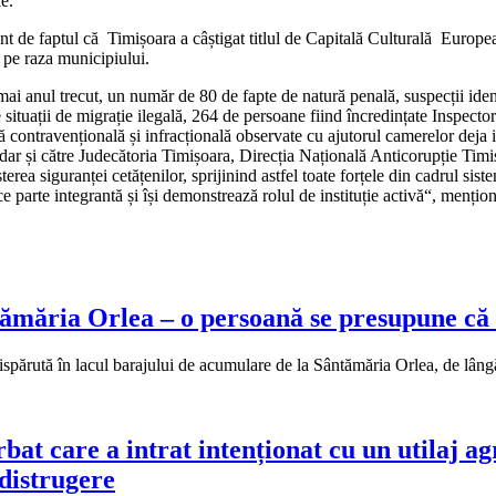
le.
t de faptul că Timișoara a câștigat titlul de Capitală Culturală Europeană
c pe raza municipiului.
umai anul trecut, un număr de 80 de fapte de natură penală, suspecții iden
situații de migrație ilegală, 264 de persoane fiind încredințate Inspectoratu
ontravențională și infracțională observate cu ajutorul camerelor deja inst
 dar și către Judecătoria Timișoara, Direcția Națională Anticorupție Tim
a siguranței cetățenilor, sprijinind astfel toate forțele din cadrul siste
e parte integrantă și își demonstrează rolul de instituție activă“, menți
tămăria Orlea – o persoană se presupune că 
e dispărută în lacul barajului de acumulare de la Sântămăria Orlea, de l
t care a intrat intenționat cu un utilaj agr
 distrugere