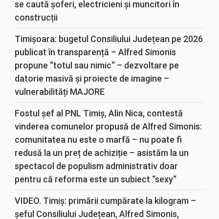
se caută șoferi, electricieni și muncitori în
construcții
Timișoara: bugetul Consiliului Județean pe 2026
publicat în transparență – Alfred Simonis
propune “totul sau nimic“ – dezvoltare pe
datorie masivă și proiecte de imagine –
vulnerabilități MAJORE
Fostul șef al PNL Timiș, Alin Nica, contestă
vinderea comunelor propusă de Alfred Simonis:
comunitatea nu este o marfă – nu poate fi
redusă la un preț de achiziție – asistăm la un
spectacol de populism administrativ doar
pentru că reforma este un subiect “sexy“
VIDEO. Timiș: primării cumpărate la kilogram –
șeful Consiliului Județean, Alfred Simonis,