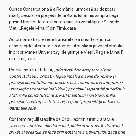
Curtea Constituţională a României urmează să dezbată,
marţi, sesizarea preşedintelui Klaus Iohannis asupra Legii
privind transmiterea unor terenuri Universităţii de Ştiinţele
Vieţii „Regele Mihai I” din Timişoara.
Actul normativ prevede transmiterea unor terenuri cu
construcţiile aferente din domeniul public şi privat al statului
în proprietatea Universităţii de Ştiinţele Vieţii „Regele Mihai I”
din Timişoara.
Potrivit şefului statului, „
prin modul de adoptare şi prin
conţinutul său normativ, legea încalcă o serie de norme şi
principii constituţionale, precum cele referitoare la adoptarea
unor legi cu caracter individual, principiul separaţiei puterilor în
stat, rolul constituţional al Parlamentului şi al Guvernului,
principiul egalităţii în faţa legii, regimul proprietăţii publice şi
garanţiile sale
„.
Conform regulii stabilite de Codul administrativ, arată el,
„
trecerea unui bun din domeniul public al statului în domeniul
privat al acestuia se face prin hotărâre a Guvernului, dacă prin