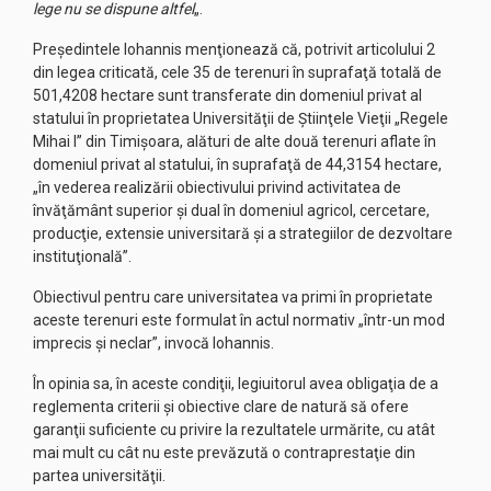
lege nu se dispune altfel
„.
Preşedintele Iohannis menţionează că, potrivit articolului 2
din legea criticată, cele 35 de terenuri în suprafaţă totală de
501,4208 hectare sunt transferate din domeniul privat al
statului în proprietatea Universităţii de Ştiinţele Vieţii „Regele
Mihai I” din Timişoara, alături de alte două terenuri aflate în
domeniul privat al statului, în suprafaţă de 44,3154 hectare,
„în vederea realizării obiectivului privind activitatea de
învăţământ superior şi dual în domeniul agricol, cercetare,
producţie, extensie universitară şi a strategiilor de dezvoltare
instituţională”.
Obiectivul pentru care universitatea va primi în proprietate
aceste terenuri este formulat în actul normativ „într-un mod
imprecis şi neclar”, invocă Iohannis.
În opinia sa, în aceste condiţii, legiuitorul avea obligaţia de a
reglementa criterii şi obiective clare de natură să ofere
garanţii suficiente cu privire la rezultatele urmărite, cu atât
mai mult cu cât nu este prevăzută o contraprestaţie din
partea universităţii.