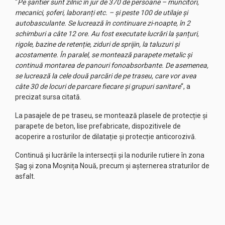
“
Pe șantier sunt zilnic în jur de 370 de persoane – muncitori,
mecanici, șoferi, laboranți etc. – și peste 100 de utilaje și
autobasculante. Se lucrează în continuare zi-noapte, în 2
schimburi a câte 12 ore. Au fost executate lucrări la șanțuri,
rigole, bazine de retenție, ziduri de sprijin, la taluzuri și
acostamente. În paralel, se montează parapete metalic și
continuă montarea de panouri fonoabsorbante. De asemenea,
se lucrează la cele două parcări de pe traseu, care vor avea
câte 30 de locuri de parcare fiecare și grupuri sanitare
“, a
precizat sursa citată.
La pasajele de pe traseu, se montează plasele de protecție și
parapete de beton, lise prefabricate, dispozitivele de
acoperire a rosturilor de dilatație și protecție anticorozivă.
Continuă și lucrările la intersecții și la nodurile rutiere în zona
Șag și zona Moșnița Nouă, precum și așternerea straturilor de
asfalt.