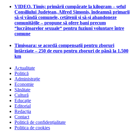
VIDEO. Timiș: primării cumpărate la kilogram – șeful
Consiliului Județean, Alfred Simonis, îndeamnă primarii
să-și vândă comunele, cetățenii și să-și abandoneze
comunitățile – propune să ofere bani precum
“lucrătoarelor sexuale“ pentru fuziuni voluntare între
comune
Timișoara: se acordă compensații pentru zboruri
întârziate – 250 de euro pentru zboruri de până la 1.500
km
Actualitate
Politică
Administrație
Economie
Sănătate
Cultură
Educație
Editorial
Redacția
Contact
Politică de confidențialitate
Politica de cookies