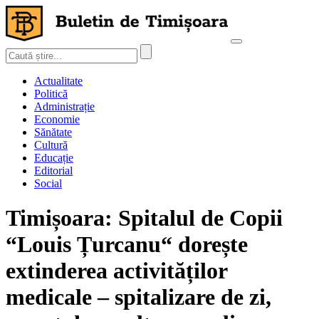
Actualitate
Politică
Administrație
Economie
Sănătate
Cultură
Educație
Editorial
Social
Timișoara: Spitalul de Copii
“Louis Țurcanu“ dorește
extinderea activităților
medicale – spitalizare de zi,