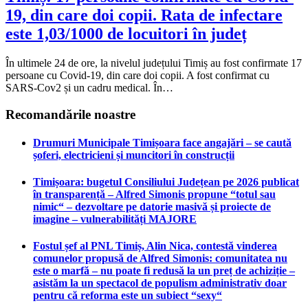
19, din care doi copii. Rata de infectare
este 1,03/1000 de locuitori în județ
În ultimele 24 de ore, la nivelul județului Timiș au fost confirmate 17
persoane cu Covid-19, din care doi copii. A fost confirmat cu
SARS-Cov2 și un cadru medical. În…
Recomandările noastre
Drumuri Municipale Timișoara face angajări – se caută
șoferi, electricieni și muncitori în construcții
Timișoara: bugetul Consiliului Județean pe 2026 publicat
în transparență – Alfred Simonis propune “totul sau
nimic“ – dezvoltare pe datorie masivă și proiecte de
imagine – vulnerabilități MAJORE
Fostul șef al PNL Timiș, Alin Nica, contestă vinderea
comunelor propusă de Alfred Simonis: comunitatea nu
este o marfă – nu poate fi redusă la un preț de achiziție –
asistăm la un spectacol de populism administrativ doar
pentru că reforma este un subiect “sexy“