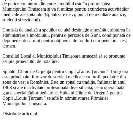
de parter, cu intrare din curte. Imobilul este în proprietatea
Municipiului Timișoara și va fi utilizat pentru extinderea activităților
medicale ale spitalului (spitalizare de zi, punct de recoltare analize,
studenți și rezidenți).
Comisia de analiză a spaţiilor cu altă destinaţie a hotărât atribuirea în
administrare a imobilului, pentru o perioadă de 5 ani, condiționată de
depunerea dosarului pentru obținerea de fonduri europene, în acest
termen.
Consiliul Local al Municipiului Timișoara urmează să se pronunțe
asupra proiectului de hotărâre.
Spitalul Clinic de Urgență pentru Copii „Louis Țurcanu” Timişoara
este principalul furnizor de servicii medicale cu profil pediatric din
zona de vest a României. Este un spital cu tradiție, înființat în anul
1903 şi are o activitate profesională diversificată, ce acoperă toată
gama specialităților pediatrice. Spitalul Clinic de Urgență pentru
Copii „Louis Țurcanu” se află în administrarea Primăriei
Municipiului Timișoara.
Distribuie articolul: