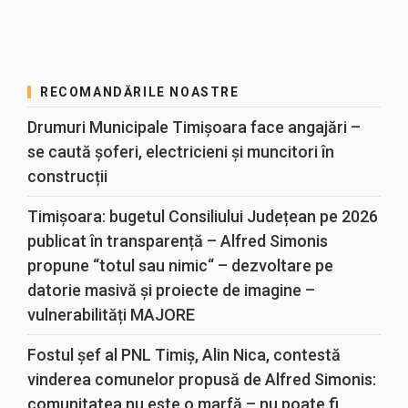
RECOMANDĂRILE NOASTRE
Drumuri Municipale Timișoara face angajări –
se caută șoferi, electricieni și muncitori în
construcții
Timișoara: bugetul Consiliului Județean pe 2026
publicat în transparență – Alfred Simonis
propune “totul sau nimic“ – dezvoltare pe
datorie masivă și proiecte de imagine –
vulnerabilități MAJORE
Fostul șef al PNL Timiș, Alin Nica, contestă
vinderea comunelor propusă de Alfred Simonis:
comunitatea nu este o marfă – nu poate fi