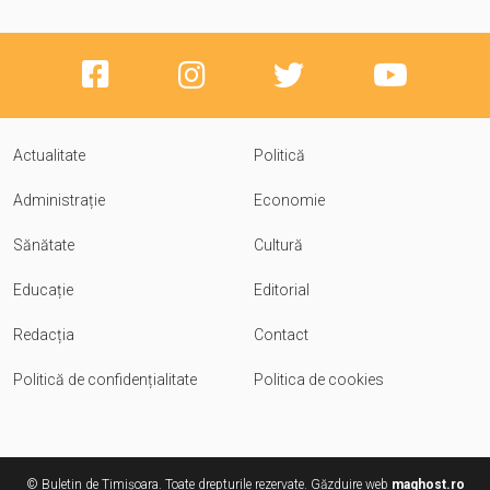
Actualitate
Politică
Administrație
Economie
Sănătate
Cultură
Educație
Editorial
Redacția
Contact
Politică de confidențialitate
Politica de cookies
© Buletin de Timișoara. Toate drepturile rezervate. Găzduire web
maghost.ro