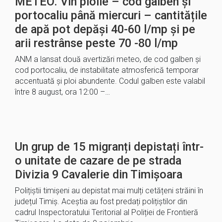
METEO. Vin ploile – cod galben și
portocaliu până miercuri – cantitățile
de apă pot depăși 40-60 l/mp și pe
arii restrânse peste 70 -80 l/mp
ANM a lansat două avertizări meteo, de cod galben și
cod portocaliu, de instabilitate atmosferică temporar
accentuată și ploi abundente. Codul galben este valabil
între 8 august, ora 12:00 –…
Un grup de 15 migranți depistați într-
o unitate de cazare de pe strada
Divizia 9 Cavalerie din Timișoara
Polițiștii timișeni au depistat mai mulți cetățeni străini în
județul Timiș. Aceștia au fost predați polițiștilor din
cadrul Inspectoratului Teritorial al Poliției de Frontieră