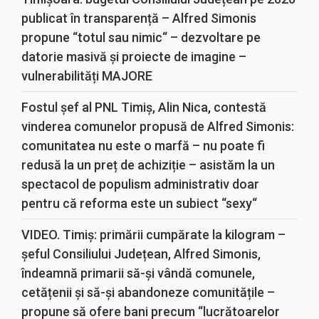
publicat în transparență – Alfred Simonis
propune “totul sau nimic“ – dezvoltare pe
datorie masivă și proiecte de imagine –
vulnerabilități MAJORE
Fostul șef al PNL Timiș, Alin Nica, contestă
vinderea comunelor propusă de Alfred Simonis:
comunitatea nu este o marfă – nu poate fi
redusă la un preț de achiziție – asistăm la un
spectacol de populism administrativ doar
pentru că reforma este un subiect “sexy“
VIDEO. Timiș: primării cumpărate la kilogram –
șeful Consiliului Județean, Alfred Simonis,
îndeamnă primarii să-și vândă comunele,
cetățenii și să-și abandoneze comunitățile –
propune să ofere bani precum “lucrătoarelor