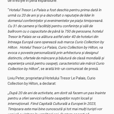
de lifestyle în plină expansiune.
“
Hotelul Tresor Le Palais a fost deschis pentru prima dată în
urmă cu 20 de ani și și-a dezvoltat o reputație de lider în
domeniul conferințelor și evenimentelor pe piața timișoreană.
Cu 31 de camere și facilități pentru conferințe și săli de
ballroom cu o capacitate de până la 750 de persoane, hotelul
Tresor le Palais se va alătura astfel celor 40 de hoteluri din
întreaga Europă care operează sub marca Curio Collection by
Hilton. Hotelul Tresor Le Palais, Curio Collection by Hilton, va
evoca o poveste personalizată prin arhitectura și designul
distinctiv, ofertele de mâncare și băutură de clasă mondială și
experiența unică pentru oaspeți, caracteristici ale mărcii Curio
Collection by Hilton
“, se arată într-un comunicat de presă.
Liviu Peter, proprietarul Hotelului Tresor Le Palais, Curio
Collection by Hilton, a declarat:
„
După 20 de ani de activitate, am dorit să facem un pas înainte
pentru a oferi servicii rafinate oaspeților noștri locali și
internaționali. Fiind Capitală Culturală a Europei în 2023,
Timișoara este mai bine cunoscută și tot mai mulți turiști vor