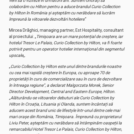
veni să o viziteze în următorii ani. Suntem onorați să
colaborăm cu Hilton pentru a aduce brandul Curio Collection
by Hilton în România și așteptăm cu nerăbdare să lucrăm
împreună la viitoarele dezvoltări hoteliere
.”
Mircea Drãghici, managing partner, Est Hospitality, consultant
al proiectului: „
Timișoara are un mare potențial de creștere, iar
hotelul Tresor Le Palais, Curio Collection by Hilton, va fi foarte
potrivit pentru un operator hotelier internațional din segmentul
upscale
„.
„
Curio Collection by Hilton este unul dintre brandurile noastre
cu cea mai rapidă creștere în Europa, cu aproape 70 de
proprietăți în curs de comercializare sau în curs de dezvoltare
în întreaga regiune”, a declarat Malgorzata Morek, Senior
Director Development, Central and Eastern Europe, Hilton.
„Alăturându-se viitoarelor debuturi ale Curio Collection by
Hilton în Croația, Lituania și Olanda, suntem încântați să
aducem acest brand unic de lifestyle într-unul dintre cele mai
mari orașe din România, Timișoara. Împreună cu proprietarul
Liviu Peter, așteptăm cu nerăbdare să întâmpinăm oaspeții la
remarcabilul Hotel Tresor Le Palais, Curio Collection by Hilton,