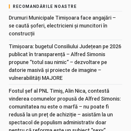
RECOMANDĂRILE NOASTRE
Drumuri Municipale Timișoara face angajări –
se caută șoferi, electricieni și muncitori în
construcții
Timișoara: bugetul Consiliului Județean pe 2026
publicat în transparență – Alfred Simonis
propune “totul sau nimic“ – dezvoltare pe
datorie masivă și proiecte de imagine –
vulnerabilități MAJORE
Fostul șef al PNL Timiș, Alin Nica, contestă
vinderea comunelor propusă de Alfred Simonis:
comunitatea nu este o marfă – nu poate fi
redusă la un preț de achiziție – asistăm la un
spectacol de populism administrativ doar
pentru că reforma este un subiect “sexy“