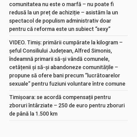
comunitatea nu este o marfă – nu poate fi
redusă la un preț de achiziție – asistăm la un
spectacol de populism administrativ doar
pentru că reforma este un subiect “sexy“
VIDEO. Timiș: primării cumpărate la kilogram –
șeful Consiliului Județean, Alfred Simonis,
îndeamnă primarii să-și vândă comunele,
cetățenii și să-și abandoneze comunitățile –
propune să ofere bani precum “lucrătoarelor
sexuale“ pentru fuziuni voluntare între comune
Timișoara: se acordă compensații pentru
zboruri întârziate – 250 de euro pentru zboruri
de până la 1.500 km