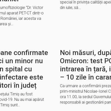
special în privința calității ape
eumoftiziologie ”Dr. Victor
din iulie, să…
mul aparat PET-CT dintr-o
l României, iar acesta va
area şi…
oane confirmate
Noi măsuri, după
i un minor nu
Omicron: test PC
n spital cu
intrarea în țară,
infectare este
– 10 zile în cara
tori în județ
Ca urmare a confirmării preze
prim-ministrul Nicolae-Ionel C
dețului Timiș au fost
ora 11.00, la sediul Guvernului,
vid-19. Nu au mai apărut
responsabili ai gestionării pa
n Timiș sunt…