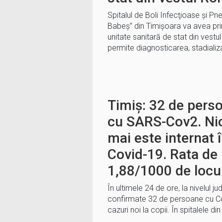
Spitalul de Boli Infecţioase şi Pn
Babeş” din Timişoara va avea pri
unitate sanitară de stat din vestu
permite diagnosticarea, stadializ
Timiș: 32 de pers
cu SARS-Cov2. Nic
mai este internat î
Covid-19. Rata de 
1,88/1000 de locui
În ultimele 24 de ore, la nivelul ju
confirmate 32 de persoane cu Co
cazuri noi la copii. În spitalele di