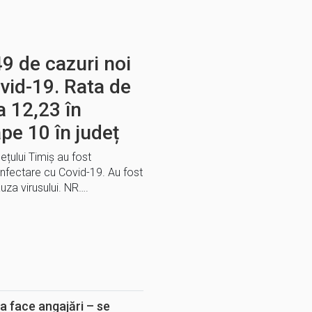
9 de cazuri noi
vid-19. Rata de
a 12,23 în
pe 10 în județ
dețului Timiș au fost
infectare cu Covid-19. Au fost
auza virusului. NR….
E
a face angajări – se