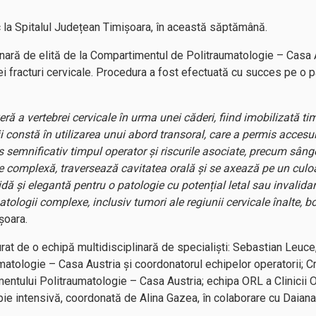
c la Spitalul Județean Timișoara, în această săptămână.
inară de elită de la Compartimentul de Politraumatologie – Casa Au
ei fracturi cervicale. Procedura a fost efectuată cu succes pe o p
ră a vertebrei cervicale în urma unei căderi, fiind imobilizată timp
ii constă în utilizarea unui abord transoral, care a permis accesul 
 semnificativ timpul operator și riscurile asociate, precum sânge
 complexă, traversează cavitatea orală și se axează pe un culoar 
idă și elegantă pentru o patologie cu potențial letal sau invalida
 patologii complexe, inclusiv tumori ale regiunii cervicale înalte, 
șoara.
urat de o echipă multidisciplinară de specialiști: Sebastian Leuce
atologie – Casa Austria și coordonatorul echipelor operatorii; C
mentului Politraumatologie – Casa Austria; echipa ORL a Clinici
pie intensivă, coordonată de Alina Gazea, în colaborare cu Daian