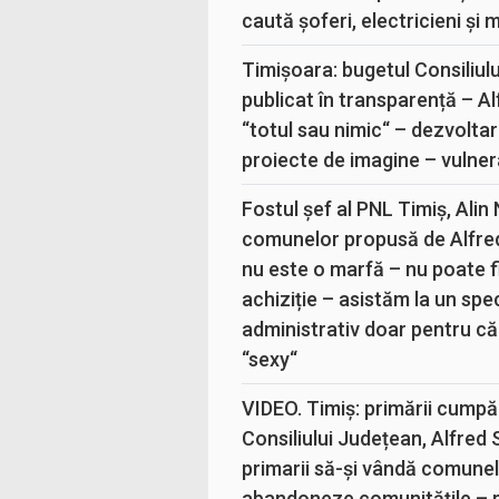
caută șoferi, electricieni și 
Timișoara: bugetul Consiliul
publicat în transparență – A
“totul sau nimic“ – dezvoltar
proiecte de imagine – vulner
Fostul șef al PNL Timiș, Alin
comunelor propusă de Alfre
nu este o marfă – nu poate fi
achiziție – asistăm la un sp
administrativ doar pentru că
“sexy“
VIDEO. Timiș: primării cumpă
Consiliului Județean, Alfred
primarii să-și vândă comunele
abandoneze comunitățile – 