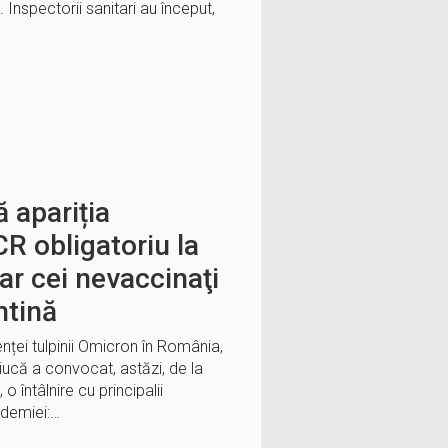
i. Inspectorii sanitari au început,
 apariția
R obligatoriu la
 iar cei nevaccinaţi
ntină
nței tulpinii Omicron în România,
iucă a convocat, astăzi, de la
 o întâlnire cu principalii
ndemiei:…