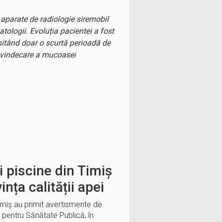
 aparate de radiologie siremobil
tologii. Evoluția pacientei a fost
esitând doar o scurtă perioadă de
e vindecare a mucoasei
i piscine din Timiș
ința calității apei
 Timiș au primit avertismente de
 pentru Sănătate Publică, în