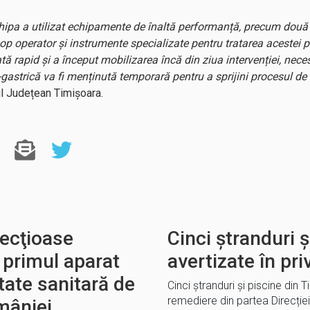
echipa a utilizat echipamente de înaltă performanță, precum două
p operator și instrumente specializate pentru tratarea acestei pa
tă rapid și a început mobilizarea încă din ziua intervenției, nec
gastrică va fi menținută temporară pentru a sprijini procesul d
ul Județean Timișoara.
fecţioase
Cinci ștranduri ș
 primul aparat
avertizate în priv
tate sanitară de
Cinci ștranduri și piscine din
remediere din partea Direcției
mâniei