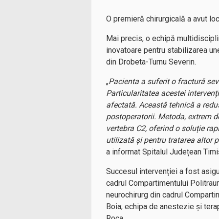
O premieră chirurgicală a avut lo
Mai precis, o echipă multidiscipl
inovatoare pentru stabilizarea un
din Drobeta-Turnu Severin.
„
Pacienta a suferit o fractură seve
Particularitatea acestei intervenț
afectată. Această tehnică a redus
postoperatorii. Metoda, extrem de
vertebra C2, oferind o soluție rap
utilizată și pentru tratarea altor
a informat Spitalul Județean Timi
Succesul intervenției a fost asig
cadrul Compartimentului Politraum
neurochirurg din cadrul Comparti
Boia; echipa de anestezie și tera
Roca.