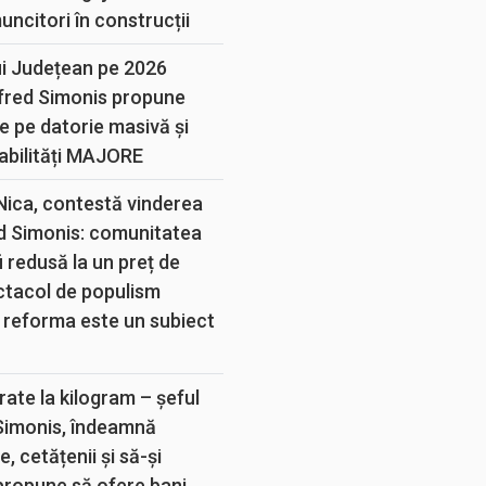
muncitori în construcții
ui Județean pe 2026
lfred Simonis propune
e pe datorie masivă și
abilități MAJORE
 Nica, contestă vinderea
d Simonis: comunitatea
 redusă la un preț de
ectacol de populism
 reforma este un subiect
rate la kilogram – șeful
 Simonis, îndeamnă
, cetățenii și să-și
propune să ofere bani