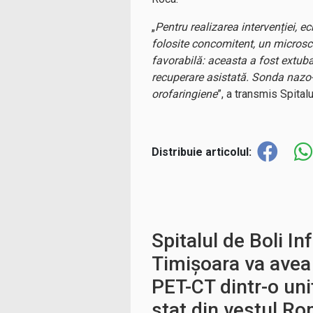
„
Pentru realizarea intervenției, 
folosite concomitent, un microsco
favorabilă: aceasta a fost extuba
recuperare asistată. Sonda nazo-
orofaringiene
”, a transmis Spital
Distribuie articolul:
Spitalul de Boli In
Timişoara va avea
PET-CT dintr-o uni
stat din vestul Ro