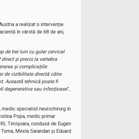
stria a realizat o intervenție
acientă în vârstă de 68 de ani,
 de trei luni cu guler cervical.
direct și precis la vertebra
rarea și complicațiile
de vizibilitate directă către
nt. Această tehnică poate fi
boli degenerative sau infecțioase
”,
, medic specialist neurochirurg în
ristina Popa, medic primar
i ORL Timișoara, condusă de Eugen
a Toma, Mirela Sarandan și Eduard