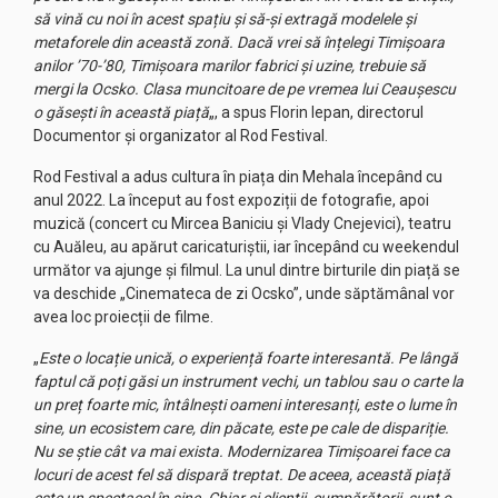
să vină cu noi în acest spațiu și să-și extragă modelele și
metaforele din această zonă. Dacă vrei să înțelegi Timișoara
anilor ’70-’80, Timișoara marilor fabrici și uzine, trebuie să
mergi la Ocsko. Clasa muncitoare de pe vremea lui Ceaușescu
o găsești în această piață
„, a spus Florin Iepan, directorul
Documentor și organizator al Rod Festival.
Rod Festival a adus cultura în piața din Mehala începând cu
anul 2022. La început au fost expoziții de fotografie, apoi
muzică (concert cu Mircea Baniciu și Vlady Cnejevici), teatru
cu Auăleu, au apărut caricaturiștii, iar începând cu weekendul
următor va ajunge și filmul. La unul dintre birturile din piață se
va deschide „Cinemateca de zi Ocsko”, unde săptămânal vor
avea loc proiecții de filme.
„
Este o locație unică, o experiență foarte interesantă. Pe lângă
faptul că poți găsi un instrument vechi, un tablou sau o carte la
un preț foarte mic, întâlnești oameni interesanți, este o lume în
sine, un ecosistem care, din păcate, este pe cale de dispariție.
Nu se știe cât va mai exista. Modernizarea Timișoarei face ca
locuri de acest fel să dispară treptat. De aceea, această piață