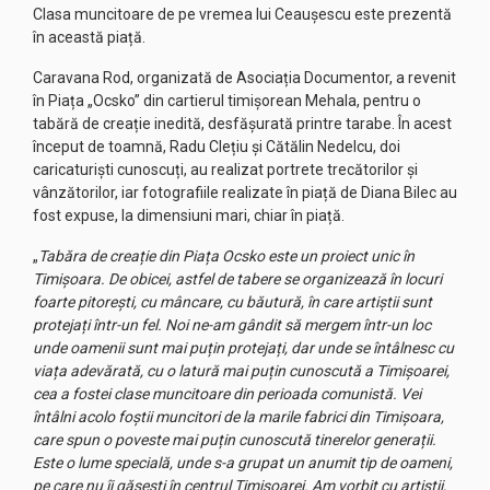
Clasa muncitoare de pe vremea lui Ceaușescu este prezentă
în această piață.
Caravana Rod, organizată de Asociația Documentor, a revenit
în Piața „Ocsko” din cartierul timișorean Mehala, pentru o
tabără de creație inedită, desfășurată printre tarabe. În acest
început de toamnă, Radu Clețiu și Cătălin Nedelcu, doi
caricaturiști cunoscuți, au realizat portrete trecătorilor și
vânzătorilor, iar fotografiile realizate în piață de Diana Bilec au
fost expuse, la dimensiuni mari, chiar în piață.
„
Tabăra de creație din Piața Ocsko este un proiect unic în
Timișoara. De obicei, astfel de tabere se organizează în locuri
foarte pitorești, cu mâncare, cu băutură, în care artiștii sunt
protejați într-un fel. Noi ne-am gândit să mergem într-un loc
unde oamenii sunt mai puțin protejați, dar unde se întâlnesc cu
viața adevărată, cu o latură mai puțin cunoscută a Timișoarei,
cea a fostei clase muncitoare din perioada comunistă. Vei
întâlni acolo foștii muncitori de la marile fabrici din Timișoara,
care spun o poveste mai puțin cunoscută tinerelor generații.
Este o lume specială, unde s-a grupat un anumit tip de oameni,
pe care nu îi găsești în centrul Timișoarei. Am vorbit cu artiștii,