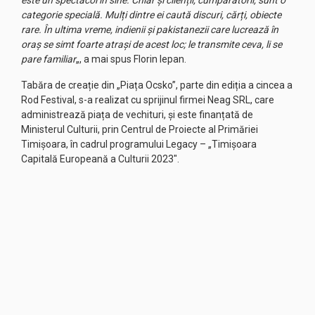
este un spectacol în sine. Chiar și clienții, cumpărătorii, sunt o
categorie specială. Mulți dintre ei caută discuri, cărți, obiecte
rare. În ultima vreme, indienii și pakistanezii care lucrează în
oraș se simt foarte atrași de acest loc; le transmite ceva, li se
pare familiar
„, a mai spus Florin Iepan.
Tabăra de creație din „Piața Ocsko”, parte din ediția a cincea a
Rod Festival, s-a realizat cu sprijinul firmei Neag SRL, care
administrează piața de vechituri, și este finanțată de
Ministerul Culturii, prin Centrul de Proiecte al Primăriei
Timișoara, în cadrul programului Legacy – „Timișoara
Capitală Europeană a Culturii 2023″.