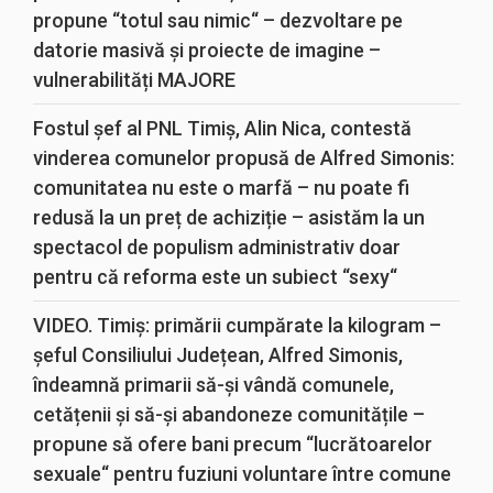
propune “totul sau nimic“ – dezvoltare pe
datorie masivă și proiecte de imagine –
vulnerabilități MAJORE
Fostul șef al PNL Timiș, Alin Nica, contestă
vinderea comunelor propusă de Alfred Simonis:
comunitatea nu este o marfă – nu poate fi
redusă la un preț de achiziție – asistăm la un
spectacol de populism administrativ doar
pentru că reforma este un subiect “sexy“
VIDEO. Timiș: primării cumpărate la kilogram –
șeful Consiliului Județean, Alfred Simonis,
îndeamnă primarii să-și vândă comunele,
cetățenii și să-și abandoneze comunitățile –
propune să ofere bani precum “lucrătoarelor
sexuale“ pentru fuziuni voluntare între comune