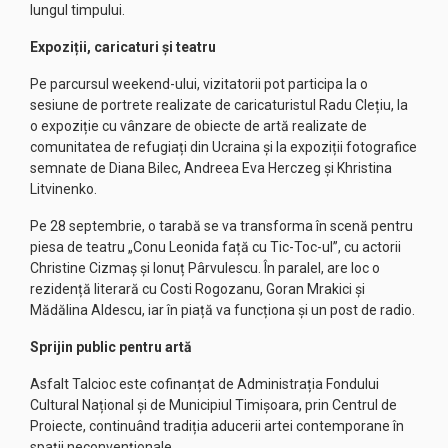
lungul timpului.
Expoziții, caricaturi și teatru
Pe parcursul weekend-ului, vizitatorii pot participa la o
sesiune de portrete realizate de caricaturistul Radu Clețiu, la
o expoziție cu vânzare de obiecte de artă realizate de
comunitatea de refugiați din Ucraina și la expoziții fotografice
semnate de Diana Bilec, Andreea Eva Herczeg și Khristina
Litvinenko.
Pe 28 septembrie, o tarabă se va transforma în scenă pentru
piesa de teatru „Conu Leonida față cu Tic-Toc-ul”, cu actorii
Christine Cizmaș și Ionuț Pârvulescu. În paralel, are loc o
rezidență literară cu Costi Rogozanu, Goran Mrakici și
Mădălina Aldescu, iar în piață va funcționa și un post de radio.
Sprijin public pentru artă
Asfalt Talcioc este cofinanțat de Administrația Fondului
Cultural Național și de Municipiul Timișoara, prin Centrul de
Proiecte, continuând tradiția aducerii artei contemporane în
spații neconvenționale.