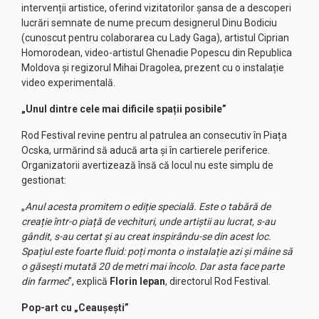
intervenții artistice, oferind vizitatorilor șansa de a descoperi
lucrări semnate de nume precum designerul Dinu Bodiciu
(cunoscut pentru colaborarea cu Lady Gaga), artistul Ciprian
Homorodean, video-artistul Ghenadie Popescu din Republica
Moldova și regizorul Mihai Dragolea, prezent cu o instalație
video experimentală.
„Unul dintre cele mai dificile spații posibile”
Rod Festival revine pentru al patrulea an consecutiv în Piața
Ocska, urmărind să aducă arta și în cartierele periferice.
Organizatorii avertizează însă că locul nu este simplu de
gestionat:
„
Anul acesta promitem o ediție specială. Este o tabără de
creație într-o piață de vechituri, unde artiștii au lucrat, s-au
gândit, s-au certat și au creat inspirându-se din acest loc.
Spațiul este foarte fluid: poți monta o instalație azi și mâine să
o găsești mutată 20 de metri mai încolo. Dar asta face parte
din farmec
”, explică
Florin Iepan
, directorul Rod Festival.
Pop-art cu „Ceaușești”