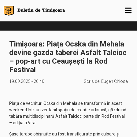
Timișoara: Piața Ocska din Mehala
devine gazda taberei Asfalt Talcioc
– pop-art cu Ceaușești la Rod
Festival
19.09.2025 - 20:40
Scris de:
Eugen Chiosa
Piața de vechituri Ocska din Mehala se transformă în acest
weekend într-un veritabil spațiu de creație artistică, găzduind
tabăra multidisciplinară Asfalt Talcioc, parte din Rod Festival
– ediția a VI-a.
Șase tarabe obișnuite au fost transfigurate prin culoare și