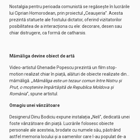
Nostalgia pentru perioada comunistă se regăsește în lucrările
lui Ciprian Homorodean, prin proiectul „Ceaușeria”. Acesta
prezintă statuete ale fostului dictator, oferind vizitatorilor
posibilitatea de a interacționa cu ele: decorare, desen sau
chiar distrugere, ca formă de catharsis.
Mămăliga devine obiect de artă
Video-artistul Ghenadie Popescu prezintă un film stop-
motion realizat chiar în piață, alături de obiecte realizate din…
mămăligă. „
Mămăliga este un tezaur comun între Nistru și
Prut, o moștenire împărtășită de Republica Moldova și
România
”, spune artistul.
Omagiu unei vânzătoare
Designerul Dinu Bodiciu expune instalația „Neli”, dedicată unei
foste vânzătoare din piață. Lucrările folosesc obiecte
personale ale acesteia, brodate cu numele său, păstrând
astfel memoria locului și a oamenilor care l-au populat de-a