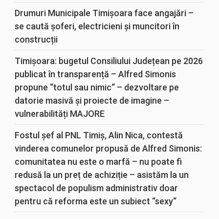
Drumuri Municipale Timișoara face angajări –
se caută șoferi, electricieni și muncitori în
construcții
Timișoara: bugetul Consiliului Județean pe 2026
publicat în transparență – Alfred Simonis
propune “totul sau nimic“ – dezvoltare pe
datorie masivă și proiecte de imagine –
vulnerabilități MAJORE
Fostul șef al PNL Timiș, Alin Nica, contestă
vinderea comunelor propusă de Alfred Simonis:
comunitatea nu este o marfă – nu poate fi
redusă la un preț de achiziție – asistăm la un
spectacol de populism administrativ doar
pentru că reforma este un subiect “sexy“