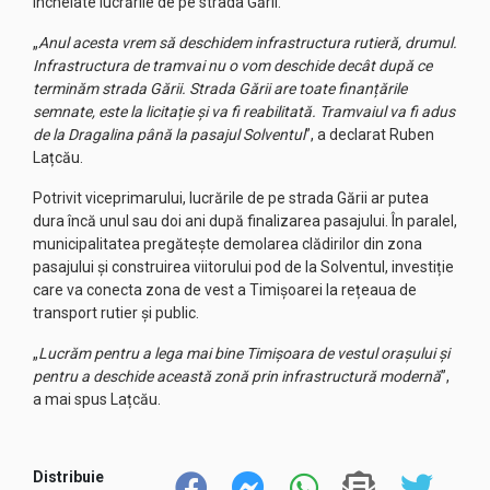
încheiate lucrările de pe strada Gării.
„
Anul acesta vrem să deschidem infrastructura rutieră, drumul.
Infrastructura de tramvai nu o vom deschide decât după ce
terminăm strada Gării. Strada Gării are toate finanțările
semnate, este la licitație și va fi reabilitată. Tramvaiul va fi adus
de la Dragalina până la pasajul Solventul
”, a declarat Ruben
Lațcău.
Potrivit viceprimarului, lucrările de pe strada Gării ar putea
dura încă unul sau doi ani după finalizarea pasajului. În paralel,
municipalitatea pregătește demolarea clădirilor din zona
pasajului și construirea viitorului pod de la Solventul, investiție
care va conecta zona de vest a Timișoarei la rețeaua de
transport rutier și public.
„
Lucrăm pentru a lega mai bine Timișoara de vestul orașului și
pentru a deschide această zonă prin infrastructură modernă
”,
a mai spus Lațcău.
Distribuie