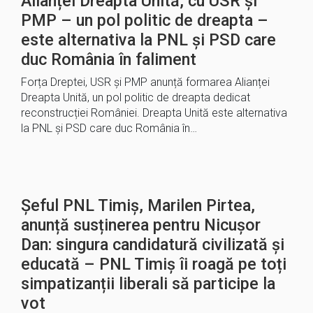
Alianței Dreapta Unită, cu USR și
PMP – un pol politic de dreapta –
este alternativa la PNL și PSD care
duc România în faliment
Forța Dreptei, USR și PMP anunță formarea Alianței
Dreapta Unită, un pol politic de dreapta dedicat
reconstrucției României. Dreapta Unită este alternativa
la PNL și PSD care duc România în…
Șeful PNL Timiș, Marilen Pirtea,
anunță susținerea pentru Nicușor
Dan: singura candidatură civilizată și
educată – PNL Timiș îi roagă pe toți
simpatizanții liberali să participe la
vot