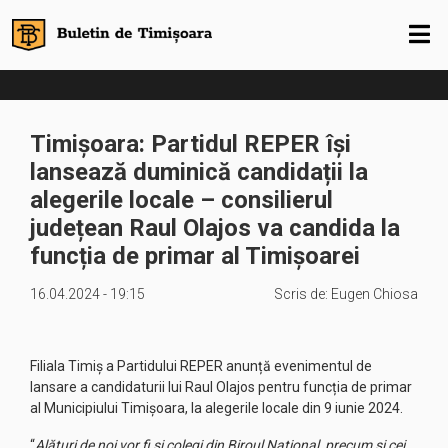
Timișoara: Partidul REPER își
lansează duminică candidații la
alegerile locale – consilierul
județean Raul Olajos va candida la
funcția de primar al Timișoarei
16.04.2024 - 19:15
Scris de:
Eugen Chiosa
Filiala Timiș a Partidului REPER anunță evenimentul de
lansare a candidaturii lui Raul Olajos pentru funcția de primar
al Municipiului Timișoara, la alegerile locale din 9 iunie 2024.
“
Alături de noi vor fi și colegi din Biroul Național, precum și cei