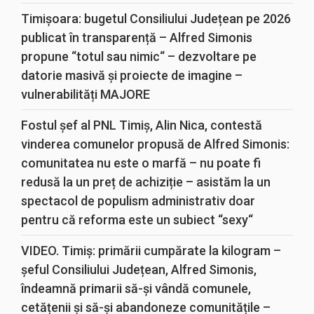
Timișoara: bugetul Consiliului Județean pe 2026
publicat în transparență – Alfred Simonis
propune “totul sau nimic“ – dezvoltare pe
datorie masivă și proiecte de imagine –
vulnerabilități MAJORE
Fostul șef al PNL Timiș, Alin Nica, contestă
vinderea comunelor propusă de Alfred Simonis:
comunitatea nu este o marfă – nu poate fi
redusă la un preț de achiziție – asistăm la un
spectacol de populism administrativ doar
pentru că reforma este un subiect “sexy“
VIDEO. Timiș: primării cumpărate la kilogram –
șeful Consiliului Județean, Alfred Simonis,
îndeamnă primarii să-și vândă comunele,
cetățenii și să-și abandoneze comunitățile –