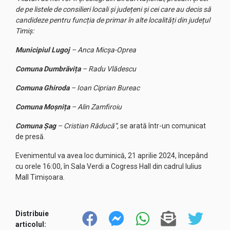
de pe listele de consilieri locali și județeni și cei care au decis să
candideze pentru funcția de primar în alte localități din județul
Timiș:
Municipiul Lugoj
– Anca Micșa-Oprea
Comuna Dumbrăvița
– Radu Vlădescu
Comuna Ghiroda
– Ioan Ciprian Bureac
Comuna Moșnița
– Alin Zamfiroiu
Comuna Șag
– Cristian Răducă“,
se arată într-un comunicat
de presă.
Evenimentul va avea loc duminică, 21 aprilie 2024, începând
cu orele 16:00, în Sala Verdi a Cogress Hall din cadrul Iulius
Mall Timișoara.
Distribuie
articolul: