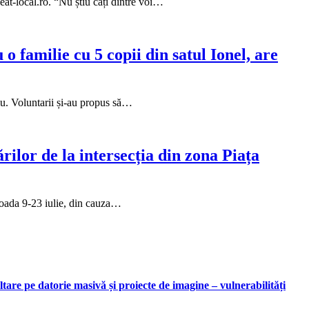
eat-local.ro. “Nu știu câți dintre voi…
o familie cu 5 copii din satul Ionel, are
iu. Voluntarii și-au propus să…
ilor de la intersecția din zona Piața
rioada 9-23 iulie, din cauza…
are pe datorie masivă și proiecte de imagine – vulnerabilități