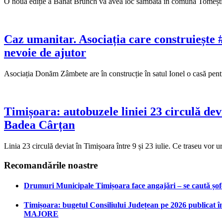
O nouă ediție a Banat Brunch va avea loc sâmbătă în comuna Tomești, sa
Caz umanitar. Asociația care construiește #
nevoie de ajutor
Asociația Donăm Zâmbete are în construcție în satul Ionel o casă pent
Timișoara: autobuzele liniei 23 circulă dev
Badea Cârțan
Linia 23 circulă deviat în Timișoara între 9 și 23 iulie. Ce traseu vor
Recomandările noastre
Drumuri Municipale Timișoara face angajări – se caută șoferi
Timișoara: bugetul Consiliului Județean pe 2026 publicat în
MAJORE