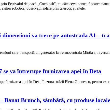
Festivalul de joacă „Cocolosh”, cu câte ceva pentru fiecare: teatru de pă
 atelier robotică, observații solare prin telescop și altele.
imensiuni va trece pe autostrada A1 – trafic
nsiuni care transportă un generator la Termocentrala Mintia a travers
7 se va întrerupe furnizarea apei în Deta
rupe furnizarea apei în Deta, în zona străzii Elena Ghenescu, pentru exe
 – Banat Brunch, sâmbătă, cu produse local