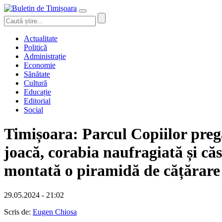
Actualitate
Politică
Administrație
Economie
Sănătate
Cultură
Educație
Editorial
Social
Timișoara: Parcul Copiilor preg
joacă, corabia naufragiată și căsu
montată o piramidă de cățărare ș
29.05.2024 - 21:02
Scris de:
Eugen Chiosa