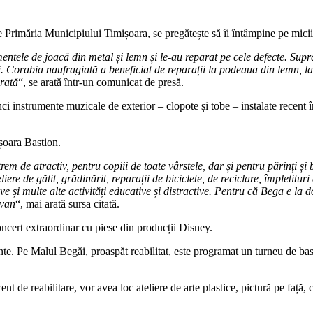
de Primăria Municipiului Timișoara, se pregătește să îi întâmpine pe micii 
entele de joacă din metal și lemn și le-au reparat pe cele defecte. Supraf
. Corabia naufragiată a beneficiat de reparații la podeaua din lemn, la 
arată
“, se arată într-un comunicat de presă.
ci instrumente muzicale de exterior – clopote și tobe – instalate recent 
șoara Bastion.
de atractiv, pentru copiii de toate vârstele, dar și pentru părinți și bu
re de gătit, grădinărit, reparații de biciclete, de reciclare, împletituri
ve și multe alte activități educative și distractive. Pentru că Bega e la 
rvan
“, mai arată sursa citată.
cert extraordinar cu piese din producții Disney.
nte. Pe Malul Begăi, proaspăt reabilitat, este programat un turneu de ba
cent de reabilitare, vor avea loc ateliere de arte plastice, pictură pe față,