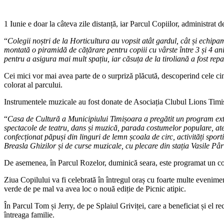
1 Iunie e doar la câteva zile distanță, iar Parcul Copiilor, administrat 
“
Colegii noștri de la Horticultura au vopsit atât gardul, cât și echipam
montată o piramidă de cățărare pentru copiii cu vârste între 3 și 4 ani
pentru a asigura mai mult spațiu, iar căsuța de la tiroliană a fost rep
Cei mici vor mai avea parte de o surpriză plăcută, descoperind cele cin
colorat al parcului.
Instrumentele muzicale au fost donate de Asociația Clubul Lions Timi
“
Casa de Cultură a Municipiului Timișoara a pregătit un program extrem 
spectacole de teatru, dans și muzică, parada costumelor populare, atelie
confecționat păpuși din linguri de lemn școala de circ, activități sporti
Breasla Ghizilor și de curse muzicale, cu plecare din stația Vasile Pâ
De asemenea, în Parcul Rozelor, duminică seara, este programat un con
Ziua Copilului va fi celebrată în întregul oraș cu foarte multe evenime
verde de pe mal va avea loc o nouă ediție de Picnic atipic.
În Parcul Tom și Jerry, de pe Splaiul Griviței, care a beneficiat și el re
întreaga familie.