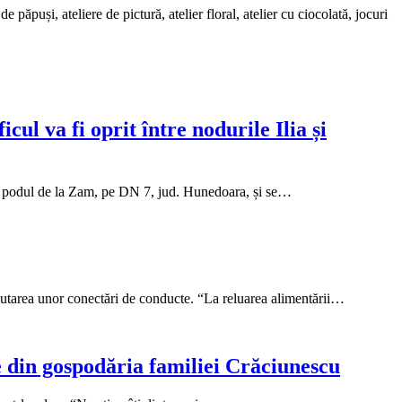
puși, ateliere de pictură, atelier floral, atelier cu ciocolată, jocuri
ul va fi oprit între nodurile Ilia și
at podul de la Zam, pe DN 7, jud. Hunedoara, și se…
cutarea unor conectări de conducte. “La reluarea alimentării…
e din gospodăria familiei Crăciunescu