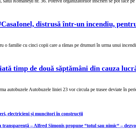
tul Românești nr. 36. Potrivit organizatorilor înscrieri se pot face pe 
CasaIonel, distrusă într-un incendiu, pentru 
ru o familie cu cinci copii care a rămas pe drumuri în urma unui incend
iată timp de două săptămâni din cauza lucrăr
 urma autobuzele Autobuzele liniei 23 vor circula pe trasee deviate în pe
, electricieni și muncitori în construcții
 transparență – Alfred Simonis propune “totul sau nimic“ – dezvolt