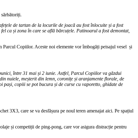
sărbătoriți.
ețele de tartan de la locurile de joacă au fost înlocuite și a fost
fel ca și zona în care se află bărcuțele. Patinoarul a fost demontat,
în Parcul Copiilor. Aceste noi elemente vor îmbogăți peisajul vesel și
nici, între 31 mai și 2 iunie. Astfel, Parcul Copiilor va găzdui
 din nuiele, meșterit din lemn, coronițe și aranjamente florale, de
doi pași, copiii se pot bucura și de curse cu vaporetto, ghidate de
schet 3X3, care se va desfășura pe noul teren amenajat aici. Pe spațiul
 colaje și competiții de ping-pong, care vor asigura distracție pentru