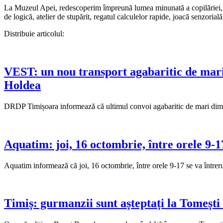
La Muzeul Apei, redescoperim împreună lumea minunată a copilăriei, prin 
de logică, atelier de stupărit, regatul calculelor rapide, joacă senzorială,
Distribuie articolul:
VEST: un nou transport agabaritic de mari d
Holdea
DRDP Timișoara informează că ultimul convoi agabaritic de mari dime
Aquatim: joi, 16 octombrie, între orele 9-1
Aquatim informează că joi, 16 octombrie, între orele 9-17 se va între
Timiș: gurmanzii sunt așteptați la Tomești