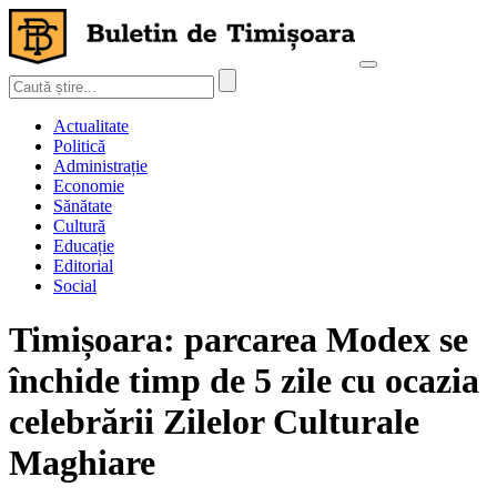
Actualitate
Politică
Administrație
Economie
Sănătate
Cultură
Educație
Editorial
Social
Timișoara: parcarea Modex se
închide timp de 5 zile cu ocazia
celebrării Zilelor Culturale
Maghiare