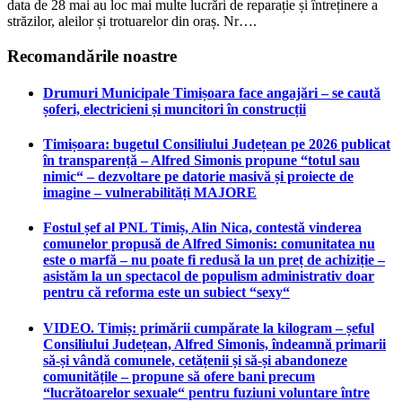
data de 28 mai au loc mai multe lucrări de reparație și întreținere a
străzilor, aleilor și trotuarelor din oraș. Nr….
Recomandările noastre
Drumuri Municipale Timișoara face angajări – se caută
șoferi, electricieni și muncitori în construcții
Timișoara: bugetul Consiliului Județean pe 2026 publicat
în transparență – Alfred Simonis propune “totul sau
nimic“ – dezvoltare pe datorie masivă și proiecte de
imagine – vulnerabilități MAJORE
Fostul șef al PNL Timiș, Alin Nica, contestă vinderea
comunelor propusă de Alfred Simonis: comunitatea nu
este o marfă – nu poate fi redusă la un preț de achiziție –
asistăm la un spectacol de populism administrativ doar
pentru că reforma este un subiect “sexy“
VIDEO. Timiș: primării cumpărate la kilogram – șeful
Consiliului Județean, Alfred Simonis, îndeamnă primarii
să-și vândă comunele, cetățenii și să-și abandoneze
comunitățile – propune să ofere bani precum
“lucrătoarelor sexuale“ pentru fuziuni voluntare între