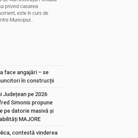
ui privind casarea
moment, este în curs de
ntre Municipiul…
E
a face angajări – se
muncitori în construcții
ui Județean pe 2026
lfred Simonis propune
e pe datorie masivă și
abilități MAJORE
 Nica, contestă vinderea