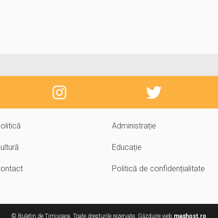
olitică
Administrație
ultură
Educație
ontact
Politică de confidențialitate
© Buletin de Timișoara. Toate drepturile rezervate. Găzduire web
maghost.ro