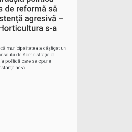
as de reformă să
stență agresivă –
orticultura s-a
 că municipalitatea a câștigat un
iliului de Administrație al
șia politică care se opune
Instanța ne-a…