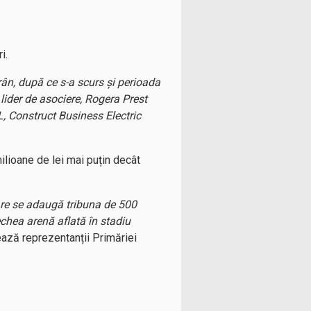
i.
rân, după ce s-a scurs și perioada
lider de asociere, Rogera Prest
, Construct Business Electric
milioane de lei mai puțin decât
care se adaugă tribuna de 500
echea arenă aflată în stadiu
ează reprezentanții Primăriei