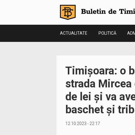
ACTUALITATE
POLITICĂ
ADM
Timișoara: o b
strada Mircea 
de lei și va av
baschet și tri
12.10.2023 - 22:17