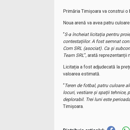
Primăria Timișoara va construi o
Noua arenă va avea patru culoare d
“
S-a încheiat licitația pentru pro
contestațiilor. A fost semnat con
Com SRL (asociat). Ca și subcon
Team SRL
“, arată reprezentanții m
Licitația a fost adjudecată la pre
valoarea estimată.
“
Teren de fotbal, patru culoare a
locuri, vestiare și spații tehnice
deplorabil. Trei luni este perioad
Timișoara.