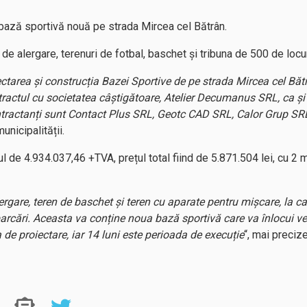
 bază sportivă nouă pe strada Mircea cel Bătrân.
e alergare, terenuri de fotbal, baschet și tribuna de 500 de locur
iectarea și construcția Bazei Sportive de pe strada Mircea cel Băt
tractul cu societatea câștigătoare, Atelier Decumanus SRL, ca și 
tractanți sunt Contact Plus SRL, Geotc CAD SRL, Calor Grup SRL
unicipalității.
țul de 4.934.037,46 +TVA, prețul total fiind de 5.871.504 lei, cu 2 
lergare, teren de baschet și teren cu aparate pentru mișcare, la 
, parcări. Aceasta va conține noua bază sportivă care va înlocui v
a de proiectare, iar 14 luni este perioada de execuție
“, mai preciz