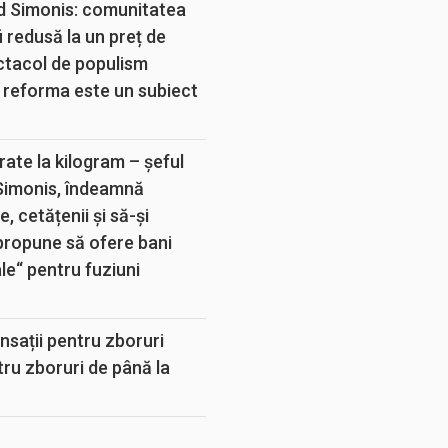
d Simonis: comunitatea
 redusă la un preț de
ectacol de populism
 reforma este un subiect
rate la kilogram – șeful
 Simonis, îndeamnă
, cetățenii și să-și
propune să ofere bani
e“ pentru fuziuni
sații pentru zboruri
tru zboruri de până la