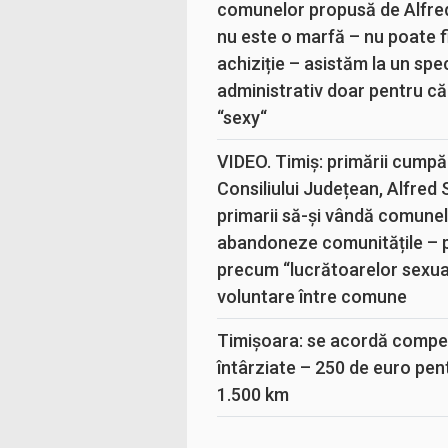
comunelor propusă de Alfre
nu este o marfă – nu poate fi
achiziție – asistăm la un sp
administrativ doar pentru că
“sexy“
VIDEO. Timiș: primării cumpă
Consiliului Județean, Alfred
primarii să-și vândă comunele
abandoneze comunitățile – 
precum “lucrătoarelor sexual
voluntare între comune
Timișoara: se acordă compen
întârziate – 250 de euro pen
1.500 km