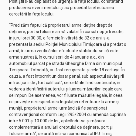
Polițiștii s-au deplasat de urgență la fața locului, constatând
producerea evenimentului și au procedat la efectuarea
cercetării la fața locului.
“Precizăm faptul că proprietarul armei deține drept de
deținere, port și folosire armă valabil. În cursul nopții trecute,
în jurul orei 00:30, o femeie în vârstă de 32 de ani, s-a
prezentat la sediul Poliției Municipiului Timișoara și a predat o
armă, în urma verificărilor efectuate stabilindu-se că este
arma sustrasă, în cursul serii de 4 ianuarie a.c., din
automobilul parcat pe strada Gheorghe Dima din municipiul
Timișoara. Totodată, au fost recuperate și cele 18 cartușe. În
cauză, a fost întocmit un dosar penal, sub aspectul săvârșirii
infracțiunii de „furt calificat”, cercetările fiind continuate, în
vederea identificării autorului și luarea măsurilor legale care
se impun. De asemenea, vor fi luate măsurile legale, în ceea
ce privește nerespectarea legislației referitoare la arme și
muniții, proprietarul armei urmând să fie sancționat
contravențional conform Legii 295/2004 cu amendă cuprinsă
între 5.001 și 10.000 de lei , aplicându-se și măsura
complementară a anulării dreptului de deținere, port și
folosire armă“, se arată într-un comunicat al IPJ Timiș,