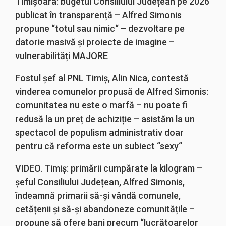
Timișoara: bugetul Consiliului Județean pe 2026
publicat în transparență – Alfred Simonis
propune “totul sau nimic“ – dezvoltare pe
datorie masivă și proiecte de imagine –
vulnerabilități MAJORE
Fostul șef al PNL Timiș, Alin Nica, contestă
vinderea comunelor propusă de Alfred Simonis:
comunitatea nu este o marfă – nu poate fi
redusă la un preț de achiziție – asistăm la un
spectacol de populism administrativ doar
pentru că reforma este un subiect “sexy“
VIDEO. Timiș: primării cumpărate la kilogram –
șeful Consiliului Județean, Alfred Simonis,
îndeamnă primarii să-și vândă comunele,
cetățenii și să-și abandoneze comunitățile –
propune să ofere bani precum “lucrătoarelor