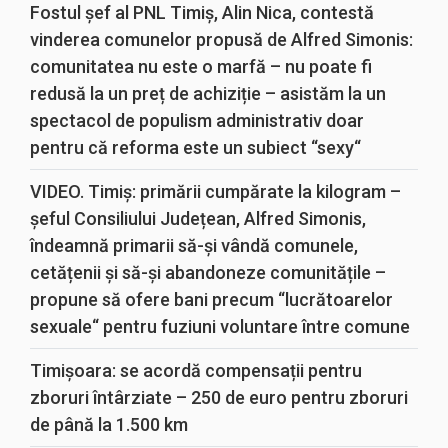
Fostul șef al PNL Timiș, Alin Nica, contestă
vinderea comunelor propusă de Alfred Simonis:
comunitatea nu este o marfă – nu poate fi
redusă la un preț de achiziție – asistăm la un
spectacol de populism administrativ doar
pentru că reforma este un subiect “sexy“
VIDEO. Timiș: primării cumpărate la kilogram –
șeful Consiliului Județean, Alfred Simonis,
îndeamnă primarii să-și vândă comunele,
cetățenii și să-și abandoneze comunitățile –
propune să ofere bani precum “lucrătoarelor
sexuale“ pentru fuziuni voluntare între comune
Timișoara: se acordă compensații pentru
zboruri întârziate – 250 de euro pentru zboruri
de până la 1.500 km