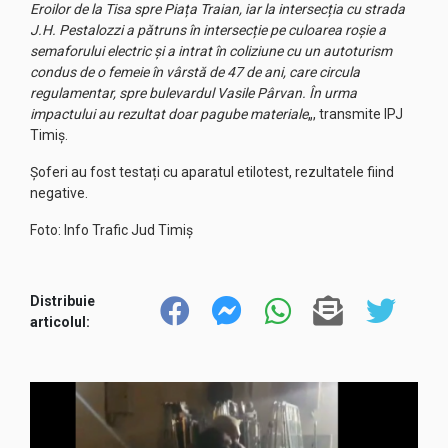
Eroilor de la Tisa spre Piața Traian, iar la intersecția cu strada
J.H. Pestalozzi a pătruns în intersecție pe culoarea roșie a
semaforului electric și a intrat în coliziune cu un autoturism
condus de o femeie în vârstă de 47 de ani, care circula
regulamentar, spre bulevardul Vasile Pârvan. În urma
impactului au rezultat doar pagube materiale
„, transmite IPJ
Timiș.
Șoferi au fost testați cu aparatul etilotest, rezultatele fiind
negative.
Foto: Info Trafic Jud Timiș
Distribuie
articolul: