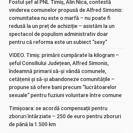
Fostul șef al PNL Timiș, Alin Nica, contestă
vinderea comunelor propusă de Alfred Simonis:
comunitatea nu este o marfă – nu poate fi
redusă la un preț de achiziție – asistăm la un
spectacol de populism administrativ doar
pentru că reforma este un subiect “sexy“
VIDEO. Timiș: primării cumpărate la kilogram –
șeful Consiliului Județean, Alfred Simonis,
îndeamnă primarii să-și vândă comunele,
cetățenii și să-și abandoneze comunitățile –
propune să ofere bani precum “lucrătoarelor
sexuale“ pentru fuziuni voluntare între comune
Timișoara: se acordă compensații pentru
zboruri întârziate – 250 de euro pentru zboruri
de până la 1.500 km