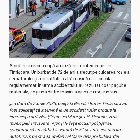
Accident miercuri după amiază într-o intersecție din
Timișoara. Un bărbat de 72 de ani a trecut pe culoarea roșie a
semaforului și a intrat într-o altă mașină care circula
regulamentar. În urma accidentului au rezultat doar pagube
materiale, deși una dintre mașini a ajuns cu roțile în sus.
„
La data de 7 iunie 2023, polițiștii Biroului Rutier Timişoara au
fost solicitați să intervină la un accident rutier produs la
intersecția străzilor Ștefan cel Mare și J.H. Pestalozzi din
municipiul Timișoara. Ajunși la fața locului polițiștii au
constatat că un bărbat în vârstă de 72 de ani a condus un
autoturism pe strada Ștefan cel Mare, dinspre bulevardul