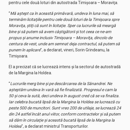
pentru cele două loturi din autostrada Timişoara – Moraviţa.
”
Mă aştept ca în această primăvară, undeva în luna mai, să
terminăm licitaţiile pentru cele două loturi de la Timişoara spre
Moraviţa, ştiţi că sunt în licitaţie. Sper ca lucrurile să meargă
bine şi să putem să avem câştigătorii şi tot ceea ce ne-am
propus şi anume inclusiv Timişoara – Moraviţa, dincolo de
centura de vest, unde am semnat deja contractul, să putem să
punem în aplicare
”, a declarat, vineri, Sorin Grindeanu, la
Timişoara.
El a precizat că se lucrează intens şi la sectorul de autostradă
de la Margina la Holdea.
”
Lucrurile merg bine şi pe descărcarea de la Sânandrei. Ne
aşteptăm undeva în vară să fie finalizată. Progresul e cam la
50 şi ceva la sută, deci undeva în august cred că se va finaliza.
Iar celebra bucată lipsă de la Margina la Holdea se lucrează cu
peste 500 de muncitori. Sunt vreo 200 de utilaje, se lucrează 24
din 24 astfel încât anul viitor, conform contractelor şi să putem
să dăm în circulaţie şi această bucată lipsă de la Margina la
Holdea
”, a declarat ministrul Transporturilor.