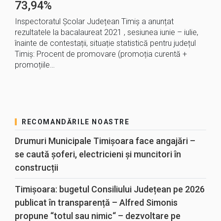
73,94%
Inspectoratul Școlar Județean Timiș a anunțat
rezultatele la bacalaureat 2021 , sesiunea iunie – iulie,
înainte de contestații, situație statistică pentru județul
Timiș: Procent de promovare (promoția curentă +
promoțiile…
RECOMANDĂRILE NOASTRE
Drumuri Municipale Timișoara face angajări –
se caută șoferi, electricieni și muncitori în
construcții
Timișoara: bugetul Consiliului Județean pe 2026
publicat în transparență – Alfred Simonis
propune “totul sau nimic“ – dezvoltare pe