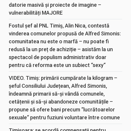
datorie masivă și proiecte de imagine –
vulnerabilități MAJORE
Fostul șef al PNL Timiș, Alin Nica, contestă
vinderea comunelor propusă de Alfred Simonis:
comunitatea nu este o marfă – nu poate fi
redusă la un preț de achiziție – asistăm la un
spectacol de populism administrativ doar
pentru că reforma este un subiect “sexy“
VIDEO. Timiș: primării cumpărate la kilogram –
șeful Consiliului Județean, Alfred Simonis,
îndeamnă primarii să-și vândă comunele,
cetățenii și să-și abandoneze comunitățile –
propune să ofere bani precum “lucrătoarelor
sexuale“ pentru fuziuni voluntare între comune
Timișoara: se acordă compensații pentru