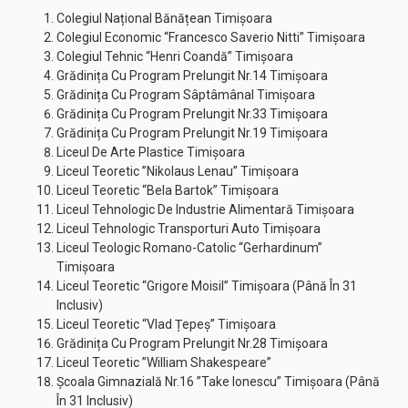
Colegiul Național Bănățean Timișoara
Colegiul Economic “Francesco Saverio Nitti” Timișoara
Colegiul Tehnic “Henri Coandă” Timișoara
Grădinița Cu Program Prelungit Nr.14 Timișoara
Grădinița Cu Program Sâptâmânal Timișoara
Grădinița Cu Program Prelungit Nr.33 Timișoara
Grădinița Cu Program Prelungit Nr.19 Timișoara
Liceul De Arte Plastice Timișoara
Liceul Teoretic ”Nikolaus Lenau” Timișoara
Liceul Teoretic “Bela Bartok” Timișoara
Liceul Tehnologic De Industrie Alimentară Timișoara
Liceul Tehnologic Transporturi Auto Timișoara
Liceul Teologic Romano-Catolic “Gerhardinum”
Timișoara
Liceul Teoretic “Grigore Moisil” Timișoara (Până În 31
Inclusiv)
Liceul Teoretic “Vlad Țepeș” Timișoara
Grădinița Cu Program Prelungit Nr.28 Timișoara
Liceul Teoretic ”William Shakespeare”
Școala Gimnazială Nr.16 ”Take Ionescu” Timișoara (Până
În 31 Inclusiv)