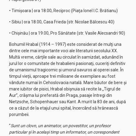
• Timişoara | ora 18.00, Reciproc (Piaţa Ionel I.C. Brătianu)
• Sibiu | ora 18.00, Casa Frieda (str. Nicolae Bălcescu 40)
• Chişinău | ora 19.00, Pro Sănătate (str. Vasile Alecsandri 90)
Bohumil Hrabal (1914 – 1997) este considerat de mulţi una
dintre cele mai importante voci ale literaturii secolului XX.
Multă vreme, cărţile sale au circulat în samizdat, adunând în
jurul lor o comunitate de hrabalieni pasionaţi, cuceriţi definitiv
de umanismul tragicomic şi umorul savuros al operei sale. În
timpul vieţii, aproape trei milioane de exemplare au fost
vândute numai în Cehoslovacia natală. Mare băutor de bere şi
mare iubitor de pisici, Hrabal obişnuia să recite la „Tigrul de
Aur”, crâşma lui preferată din Praga, pasaje întregi din
Nietzsche, Schopenhauer sau Kant. A murit la 83 de ani, după
ce a căzut de la etajul unui spital, încercând să hrănească
porumbeii.
”
Sunt un clovn, un animator, un povestitor, un profesor
particular şi în acelaşi timp un informator, un corespondent