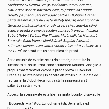
colaborare cu Centrul Ceh şi Headsome Communication,
alături de o serie de parteneri locali, îşi propun să îi adune
laolaltă pe cititorii care îndrăgesc cărţile lui Bohumil Hrabal:
patru întâlniri în care nu există invitaţi speciali, doar iubitori ai
literaturii îndrăgitului scriitor ceh, la care şi-au anunţat până
acum prezenţa o serie de scriitori cunoscuţi, precum Adriana
Babeţi, Robert Şerban, Filip Florian, Marin Mălaicu-Hondrari,
Borco Ilin, Radu Vancu, Moni Stănilă, Bogdan-Alexandru
Stănescu, Marius Chivu, Matei Florian, Alexandru Vakulovski şi
Ion Buzu
”, se arată într-un comunicat de presă.
Seria actuală de evenimente reia o tradiţie instituită la
Timişoara cu ani în urmă, când scriitoarea Adriana Babeţi le-a
propus masteranzilor cărora le preda proza lui Bohumil
Hrabal să se întâlnească în fiecare an într-un pub, la data de 3
februarie, la Clubul Flecarilor, ca să fie împreună şi să
pălăvrăgească în voie.
Accesul la evenimente este liber, în limita locurilor disponibile:
• Bucureşti | ora 18.00, Londohome (str. General David
Praporgescu 31)