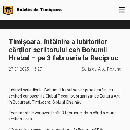
Timișoara: întâlnire a iubitorilor
cărților scriitorului ceh Bohumil
Hrabal – pe 3 februarie la Reciproc
27.01.2025 - 16:27
Scris de:
Albu Roxana
Iubitorii scrierilor lui Bohumil Hrabal se vor putea întâlni cu
scriitori cunoscuţi la Clubul Flecarilor, organizat de Editura Art
în Bucureşti, Timişoara, Sibiu şi Chişinău.
Evenimentele vor avea loc în 3 februarie, data când a murit
scriitorul ceh.
”
Cele patru evenimente, organizate de Editura ART, în