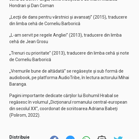
Hondrari şi Dan Coman
„Lecţii de dans pentru vârstnici şi avansaţi” (2015), traducere
din limba cehă de Corneliu Barborică
„L-am servit pe regele Angliei” (2013), traducere din limba
cehă de Jean Grosu
„Trenuri cu prioritate” (2013), traducere din limba cehă şi note
de Corneliu Barborică
„Vremurile bune de altădată” se regăseşte şi sub formă de
audiobook, pe platforma AudioTribe, în lectura actorului Mihai
Baranga.
Pagini importante dedicate cărţilor lui Bohumil Hrabal se
regăsesc în volumul „Dicţionarul romanului central-european
din secolul XX”, coordonat de scriitoarea Adriana Babeţi
(Polirom, 2022).
Distribuie