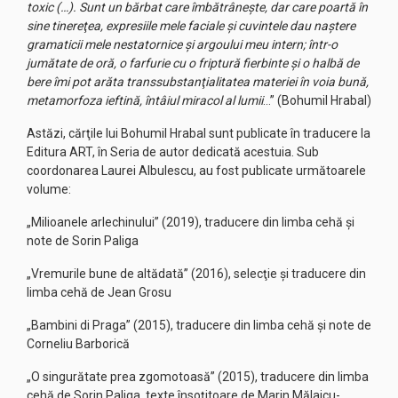
toxic (…). Sunt un bărbat care îmbătrâneşte, dar care poartă în
sine tinereţea, expresiile mele faciale şi cuvintele dau naştere
gramaticii mele nestatornice şi argoului meu intern; într-o
jumătate de oră, o farfurie cu o friptură fierbinte şi o halbă de
bere îmi pot arăta transsubstanţialitatea materiei în voia bună,
metamorfoza ieftină, întâiul miracol al lumii
…” (Bohumil Hrabal)
Astăzi, cărţile lui Bohumil Hrabal sunt publicate în traducere la
Editura ART, în Seria de autor dedicată acestuia. Sub
coordonarea Laurei Albulescu, au fost publicate următoarele
volume:
„Milioanele arlechinului” (2019), traducere din limba cehă şi
note de Sorin Paliga
„Vremurile bune de altădată” (2016), selecţie şi traducere din
limba cehă de Jean Grosu
„Bambini di Praga” (2015), traducere din limba cehă şi note de
Corneliu Barborică
„O singurătate prea zgomotoasă” (2015), traducere din limba
cehă de Sorin Paliga, texte însoţitoare de Marin Mălaicu-