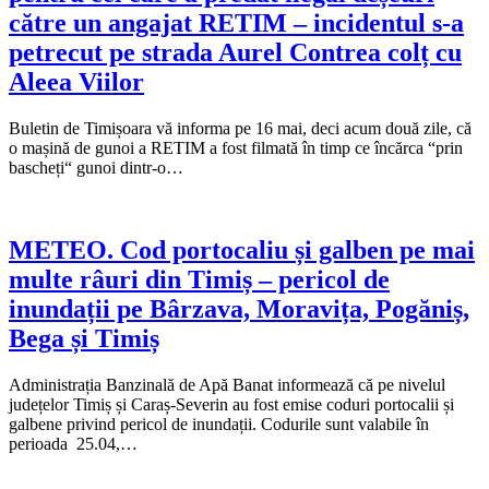
către un angajat RETIM – incidentul s-a
petrecut pe strada Aurel Contrea colț cu
Aleea Viilor
Buletin de Timișoara vă informa pe 16 mai, deci acum două zile, că
o mașină de gunoi a RETIM a fost filmată în timp ce încărca “prin
bascheți“ gunoi dintr-o…
METEO. Cod portocaliu și galben pe mai
multe râuri din Timiș – pericol de
inundații pe Bârzava, Moravița, Pogăniș,
Bega și Timiș
Administrația Banzinală de Apă Banat informează că pe nivelul
județelor Timiș și Caraș-Severin au fost emise coduri portocalii și
galbene privind pericol de inundații. Codurile sunt valabile în
perioada 25.04,…