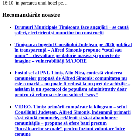
16:10, în parcarea unui hotel pe…
Recomandările noastre
Drumuri Municipale Timișoara face angajări – se caută
șoferi, electricieni și muncitori în construcții
Timișoara: bugetul Consiliului Județean pe 2026 publicat
în transparență – Alfred Simonis propune “totul sau
nimic“ – dezvoltare pe datorie masivă și proiecte de
imagine – vulnerabilități MAJORE
Fostul șef al PNL Timiș, Alin Nica, contestă vinderea
comunelor propusă de Alfred Simonis: comunitatea nu
este o marfă – nu poate fi redusă la un preț de achiziție –
asistăm la un spectacol de populism administrativ doar
pentru că reforma este un subiect “sexy“
VIDEO. Timiș: primării cumpărate la kilogram – șeful
Consiliului Județean, Alfred Simonis, îndeamnă primarii
să-și vândă comunele, cetățenii și să-și abandoneze
comunitățile – propune să ofere bani precum
“lucrătoarelor sexuale“ pentru fuziuni voluntare între
comune