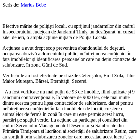
Scris de:
Marius Bebe
Efective mărite de polițiști locali, cu sprijinul jandarmilor din cadrul
Inspectoratului Județean de Jandarmi Timiș, au desfășurat, în cursul
zilei de ieri, o amplă acțiune inițiată de Poliția Locală.
Acțiunea a avut drept scop prevenirea abandonului de deșeuri,
ocuparea abuzivă a domeniului public, neîntreținerea curățeniei în
fața imobilelor și identificarea persoanelor care nu dețin contracte de
salubrizare, în zona Gării de Sud.
Verificările au fost efectuate pe străzile Ceferiștilor, Emil Zola, Titus
Maior Mureșan, Bârsei, Eternității, Secerei.
“Au fost verificate nu mai puțin de 93 de imobile, fiind aplicate și 9
sancțiuni contravenționale, în valoare de 9000 lei, cele mai multe
dintre acestea pentru lipsa contractelor de salubrizare, dar și pentru
neîntreținerea curățeniei în fața imobilelor de locuit, creșterea
animalelor de fermă în zonă în care nu este permis acest lucru,
parcări pe spațiul verde. La acțiune au participat și consilieri din
cadrul Serviciului Managementul Deșeurilor și Salubritate din
Primăria Timișoara și lucrători ai societății de salubrizare Retim, care
au sprijinit prin salubrizarea zonelor care necesitau acest lucru“, se