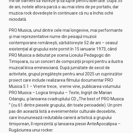
mii de oameni să vibreze și să lupte pentru libertate. După 35
de ani, notele altora parcă s-au mai stins de pe portativ, dar
muzica rock dovedește în continuare că nu a închis ochii
niciodată.
PRO Musica, unul dintre cele mai longevive, mai performante
și mai reprezentative nume din peisajul muzicii
contemporane românești, sărbătorește 52 de ani – ceasul
existențial al grupului este pornit în 15 ianuarie 1973, când
PRO Musica a debutat pe scena Liceului Pedagogic din
Timișoara, cu un concert de compoziții proprii pentru a ilustra
muzical lirica eminesciană. După jumătate de secol de
activitate, grupul pregătește pentru anul 2025 un cuprinzător
proiect care include realizarea filmului documentar PRO
Musica 5.1 – Vreme trece, vreme vine, publicarea volumului
PRO Musica – Logica timpului – Texte, îngrijit de Marian
Odangiu, și lansarea cvadruplului CD „The best of PRO Musica
” (cu 61 dintre piesele grupului, din toate perioadele). Un prim
pas din această listă a evenimentelor culturale deosebite,
care încununează redutabila carieră artistică a grupului
timișorean, îl reprezintă și lansarea piesei AnteApocalipsa –
Rugăciunea unui rocker.