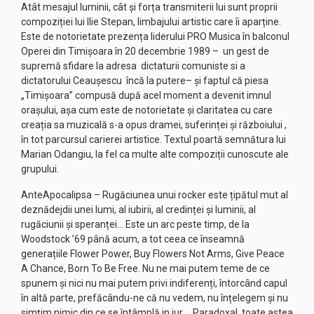
Atât mesajul luminii, cât și forța transmiterii lui sunt proprii
compoziției lui Ilie Stepan, limbajului artistic care îi aparține.
Este de notorietate prezența liderului PRO Musica în balconul
Operei din Timișoara în 20 decembrie 1989 – un gest de
supremă sfidare la adresa dictaturii comuniste si a
dictatorului Ceaușescu încă la putere– și faptul că piesa
„Timișoara” compusă după acel moment a devenit imnul
orașului, așa cum este de notorietate și claritatea cu care
creația sa muzicală s-a opus dramei, suferinței și războiului ,
în tot parcursul carierei artistice. Textul poartă semnătura lui
Marian Odangiu, la fel ca multe alte compoziții cunoscute ale
grupului.
AnteApocalipsa – Rugăciunea unui rocker este țipătul mut al
deznădejdii unei lumi, al iubirii, al credinței și luminii, al
rugăciunii și speranței… Este un arc peste timp, de la
Woodstock ’69 până acum, a tot ceea ce înseamnă
generațiile Flower Power, Buy Flowers Not Arms, Give Peace
A Chance, Born To Be Free. Nu ne mai putem teme de ce
spunem și nici nu mai putem privi indiferenți, întorcând capul
în altă parte, prefăcându-ne că nu vedem, nu înțelegem și nu
simțim nimic din ce se întâmplă in jur…. Paradoxal, toate astea