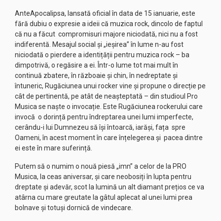
AnteApocalipsa, lansată oficial în data de 15 ianuarie, este
fără dubiu o expresie a ideii că muzica rock, dincolo de faptul
că nu a făcut compromisuri majore niciodată, nici nu a fost
indiferentă. Mesajul social și „ieșirea” în lume n-au fost
niciodată o pierdere a identițății pentru muzica rock – ba
dimpotrivă, o regăsire a ei. Într-o lume tot mai mult în
continuă zbatere, în războaie și chin, în nedreptate și
întuneric, Rugăciunea unui rocker vine și propune o direcție pe
cât de pertinentă, pe atât de neașteptată – din studioul Pro
Musica se naște o invocație. Este Rugăciunea rockerului care
invocă o dorință pentru îndreptarea unei lumi imperfecte,
cerându-i lui Dumnezeu să își întoarcă, iarăși, fața spre
Oameni, în acest moment în care înțelegerea și pacea dintre
ei este în mare suferință.
Putem să o numim o nouă piesă „imn” a celor de la PRO
Musica, la ceas aniversar, și care neobosiți în lupta pentru
dreptate și adevăr, scot la lumină un alt diamant prețios ce va
atârna cu mare greutate la gâtul aplecat al unei lumi prea
bolnave și totuși dornică de vindecare.