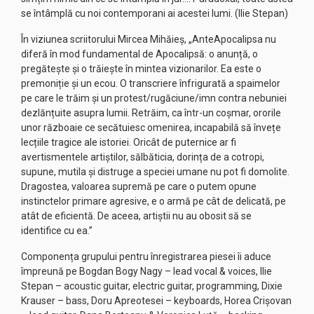
se întâmplă cu noi contemporani ai acestei lumi. (Ilie Stepan)
În viziunea scriitorului Mircea Mihăieș, „AnteApocalipsa nu
diferă în mod fundamental de Apocalipsă: o anunță, o
pregătește și o trăiește în mintea vizionarilor. Ea este o
premoniție și un ecou. O transcriere înfrigurată a spaimelor
pe care le trăim și un protest/rugăciune/imn contra nebuniei
dezlănțuite asupra lumii. Retrăim, ca într-un coșmar, ororile
unor războaie ce secătuiesc omenirea, incapabilă să învețe
lecțiile tragice ale istoriei. Oricât de puternice ar fi
avertismentele artiștilor, sălbăticia, dorința de a cotropi,
supune, mutila și distruge a speciei umane nu pot fi domolite.
Dragostea, valoarea supremă pe care o putem opune
instinctelor primare agresive, e o armă pe cât de delicată, pe
atât de eficientă. De aceea, artiștii nu au obosit să se
identifice cu ea.”
Componența grupului pentru înregistrarea piesei îi aduce
împreună pe Bogdan Bogy Nagy – lead vocal & voices, Ilie
Stepan – acoustic guitar, electric guitar, programming, Dixie
Krauser – bass, Doru Apreotesei – keyboards, Horea Crișovan