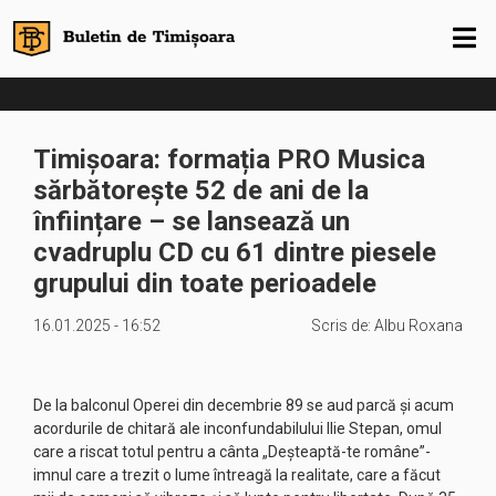
Timișoara: formația PRO Musica
sărbătorește 52 de ani de la
înființare – se lansează un
cvadruplu CD cu 61 dintre piesele
grupului din toate perioadele
16.01.2025 - 16:52
Scris de:
Albu Roxana
De la balconul Operei din decembrie 89 se aud parcă și acum
acordurile de chitară ale inconfundabilului Ilie Stepan, omul
care a riscat totul pentru a cânta „Deșteaptă-te române”-
imnul care a trezit o lume întreagă la realitate, care a făcut