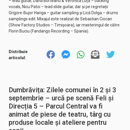
– lead guitar, Dana Borteanu & Veronica Luță – backing
vocals, Nicu Patoi – lead slide guitar, dar și pe regretații
Grigore-Bujor Hariga – guitar sampling și Lică Dolga – drums
samplings edit. Mixajul este realizat de Sebastian Ciocan
(Show Factory Studios – Timișoara), iar masteringul de către
Florin Buciu (Fandango Recording – Spania).
Distribuie
articolul:
Dumbrăvița: Zilele comunei în 2 și 3
septembrie – urcă pe scenă Feli și
Direcția 5 – Parcul Central va fi
animat de piese de teatru, târg cu
produse locale și ateliere pentru