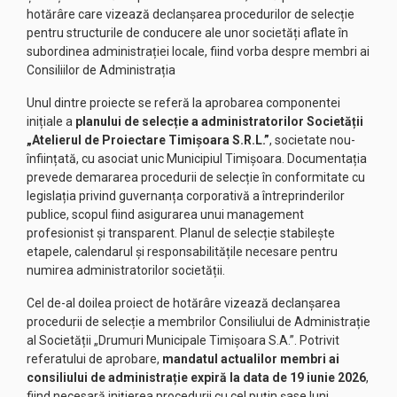
hotărâre care vizează declanșarea procedurilor de selecție
pentru structurile de conducere ale unor societăți aflate în
subordinea administrației locale, fiind vorba despre membri ai
Consiliilor de Administrația
Unul dintre proiecte se referă la aprobarea componentei
inițiale a
planului de selecție a administratorilor Societății
„Atelierul de Proiectare Timișoara S.R.L.”
, societate nou-
înființată, cu asociat unic Municipiul Timișoara. Documentația
prevede demararea procedurii de selecție în conformitate cu
legislația privind guvernanța corporativă a întreprinderilor
publice, scopul fiind asigurarea unui management
profesionist și transparent. Planul de selecție stabilește
etapele, calendarul și responsabilitățile necesare pentru
numirea administratorilor societății.
Cel de-al doilea proiect de hotărâre vizează declanșarea
procedurii de selecție a membrilor Consiliului de Administrație
al Societății „Drumuri Municipale Timișoara S.A.”. Potrivit
referatului de aprobare,
mandatul actualilor membri ai
consiliului de administrație expiră la data de 19 iunie 2026
,
fiind necesară inițierea procedurii cu cel puțin șase luni