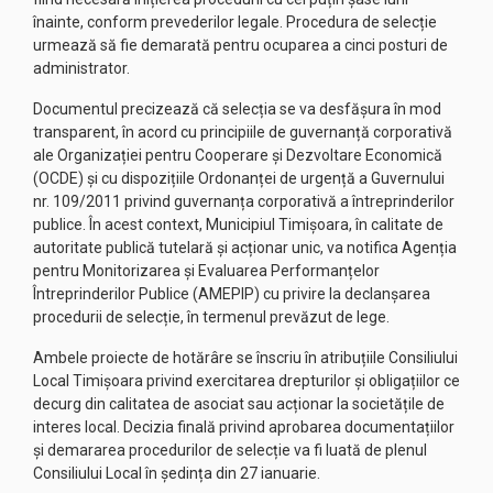
înainte, conform prevederilor legale. Procedura de selecție
urmează să fie demarată pentru ocuparea a cinci posturi de
administrator.
Documentul precizează că selecția se va desfășura în mod
transparent, în acord cu principiile de guvernanță corporativă
ale Organizației pentru Cooperare și Dezvoltare Economică
(OCDE) și cu dispozițiile Ordonanței de urgență a Guvernului
nr. 109/2011 privind guvernanța corporativă a întreprinderilor
publice. În acest context, Municipiul Timișoara, în calitate de
autoritate publică tutelară și acționar unic, va notifica Agenția
pentru Monitorizarea și Evaluarea Performanțelor
Întreprinderilor Publice (AMEPIP) cu privire la declanșarea
procedurii de selecție, în termenul prevăzut de lege.
Ambele proiecte de hotărâre se înscriu în atribuțiile Consiliului
Local Timișoara privind exercitarea drepturilor și obligațiilor ce
decurg din calitatea de asociat sau acționar la societățile de
interes local. Decizia finală privind aprobarea documentațiilor
și demararea procedurilor de selecție va fi luată de plenul
Consiliului Local în ședința din 27 ianuarie.