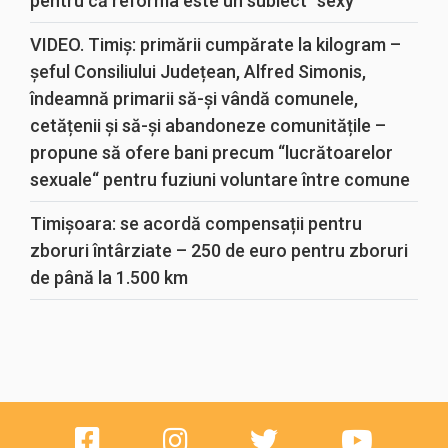
pentru că reforma este un subiect “sexy“
VIDEO. Timiș: primării cumpărate la kilogram –
șeful Consiliului Județean, Alfred Simonis,
îndeamnă primarii să-și vândă comunele,
cetățenii și să-și abandoneze comunitățile –
propune să ofere bani precum “lucrătoarelor
sexuale“ pentru fuziuni voluntare între comune
Timișoara: se acordă compensații pentru
zboruri întârziate – 250 de euro pentru zboruri
de până la 1.500 km