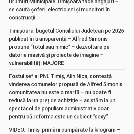
Drumuri Municipale Timișoara face angajări –
se caută șoferi, electricieni și muncitori în
construcții
Timișoara: bugetul Consiliului Județean pe 2026
publicat în transparență – Alfred Simonis
propune “totul sau nimic“ – dezvoltare pe
datorie masivă și proiecte de imagine –
vulnerabilități MAJORE
Fostul șef al PNL Timiș, Alin Nica, contestă
vinderea comunelor propusă de Alfred Simonis:
comunitatea nu este o marfă – nu poate fi
redusă la un preț de achiziție – asistăm la un
spectacol de populism administrativ doar
pentru că reforma este un subiect “sexy“
VIDEO. Timiș: primării cumpărate la kilogram –