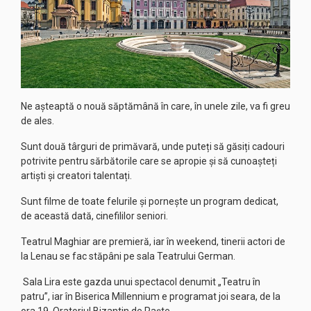
Ne așteaptă o nouă săptămână în care, în unele zile, va fi greu
de ales.
Sunt două târguri de primăvară, unde puteți să găsiți cadouri
potrivite pentru sărbătorile care se apropie și să cunoașteți
artiști și creatori talentați.
Sunt filme de toate felurile și pornește un program dedicat,
de această dată, cinefililor seniori.
Teatrul Maghiar are premieră, iar în weekend, tinerii actori de
la Lenau se fac stăpâni pe sala Teatrului German.
Sala Lira este gazda unui spectacol denumit „Teatru în
patru”, iar în Biserica Millennium e programat joi seara, de la
ora 19, Oratoriul Bizantin de Paște.