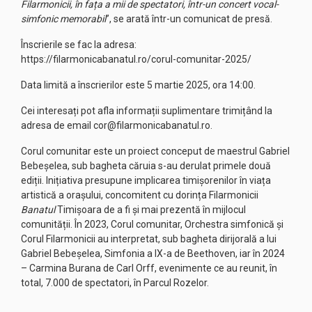
Filarmonicii, în fața a mii de spectatori, într-un concert vocal-
simfonic memorabil
”, se arată într-un comunicat de presă.
Înscrierile se fac la adresa:
https://filarmonicabanatul.ro/corul-comunitar-2025/
Data limită a înscrierilor este 5 martie 2025, ora 14:00.
Cei interesați pot afla informații suplimentare trimițând la
adresa de email
cor@filarmonicabanatul.ro
.
Corul comunitar este un proiect conceput de maestrul Gabriel
Bebeșelea, sub bagheta căruia s-au derulat primele două
ediții. Inițiativa presupune implicarea timișorenilor în viața
artistică a orașului, concomitent cu dorința Filarmonicii
Banatul
Timișoara de a fi și mai prezentă în mijlocul
comunității. În 2023, Corul comunitar, Orchestra simfonică și
Corul Filarmonicii au interpretat, sub bagheta dirijorală a lui
Gabriel Bebeșelea, Simfonia a IX-a de Beethoven, iar în 2024
– Carmina Burana de Carl Orff, evenimente ce au reunit, în
total, 7.000 de spectatori, în Parcul Rozelor.