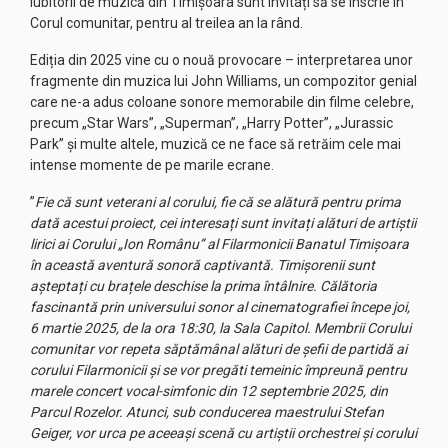
Iubitorii de muzică din Timișoara sunt invitați să se înscrie în
Corul comunitar, pentru al treilea an la rând.
Ediția din 2025 vine cu o nouă provocare – interpretarea unor
fragmente din muzica lui John Williams, un compozitor genial
care ne-a adus coloane sonore memorabile din filme celebre,
precum „Star Wars”, „Superman”, „Harry Potter”, „Jurassic
Park” și multe altele, muzică ce ne face să retrăim cele mai
intense momente de pe marile ecrane.
”
Fie că sunt veterani al corului, fie că se alătură pentru prima
dată acestui proiect, cei interesați sunt invitați alături de artiștii
lirici ai Corului „Ion Românu” al Filarmonicii Banatul Timișoara
în această aventură sonoră captivantă. Timișorenii sunt
așteptați cu brațele deschise la prima întâlnire. Călătoria
fascinantă prin universului sonor al cinematografiei începe joi,
6 martie 2025, de la ora 18:30, la Sala Capitol. Membrii Corului
comunitar vor repeta săptămânal alături de șefii de partidă ai
corului Filarmonicii și se vor pregăti temeinic împreună pentru
marele concert vocal-simfonic din 12 septembrie 2025, din
Parcul Rozelor. Atunci, sub conducerea maestrului Stefan
Geiger, vor urca pe aceeași scenă cu artiștii orchestrei și corului