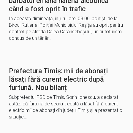
bărbatul emana halenă alcoolică
când a fost oprit în trafic
În această dimineață, în jurul orei 08.00, polițiști de la
Biroul Rutier al Poliției Municipiului Reșița au oprit pentru
control, pe strada Calea Caransebeșului, un autoturism
condus de un tânăr…
Prefectura Timiș: mii de abonați
lăsați fără curent electric după
furtună. Nou bilanț
Subprefectul PSD de Timiș, Sorin Ionescu, a declarat
astăzi că furtuna de seara trecută a lăsat fără curent
electric mii de abonați din județul Timiș și a prezentat o
situație…