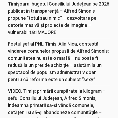
Timișoara: bugetul Consiliului Județean pe 2026
publicat în transparență – Alfred Simonis
propune “totul sau nimic“ – dezvoltare pe
datorie masivă și proiecte de imagine –
vulnerabilități MAJORE
Fostul șef al PNL Timiș, Alin Nica, contestă
vinderea comunelor propusă de Alfred Simonis:
comunitatea nu este o marfă – nu poate fi
redusă la un preț de achiziție – asistăm la un
spectacol de populism administrativ doar
pentru că reforma este un subiect “sexy“
VIDEO. Timiș: primării cumpărate la kilogram –
șeful Consiliului Județean, Alfred Simonis,
îndeamnă primarii să-și vândă comunele,
cetățenii și să-și abandoneze comunitățile –