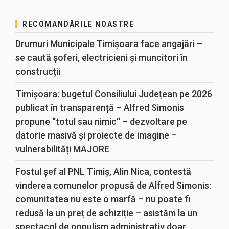
RECOMANDĂRILE NOASTRE
Drumuri Municipale Timișoara face angajări –
se caută șoferi, electricieni și muncitori în
construcții
Timișoara: bugetul Consiliului Județean pe 2026
publicat în transparență – Alfred Simonis
propune “totul sau nimic“ – dezvoltare pe
datorie masivă și proiecte de imagine –
vulnerabilități MAJORE
Fostul șef al PNL Timiș, Alin Nica, contestă
vinderea comunelor propusă de Alfred Simonis:
comunitatea nu este o marfă – nu poate fi
redusă la un preț de achiziție – asistăm la un
spectacol de populism administrativ doar