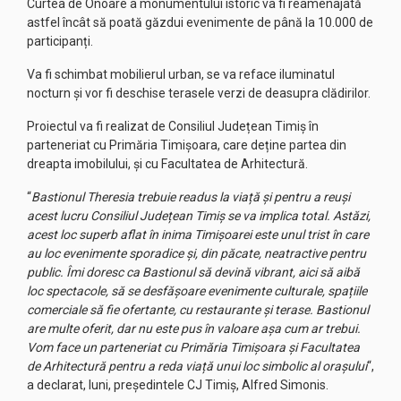
Curtea de Onoare a monumentului istoric va fi reamenajată
astfel încât să poată găzdui evenimente de până la 10.000 de
participanți.
Va fi schimbat mobilierul urban, se va reface iluminatul
nocturn și vor fi deschise terasele verzi de deasupra clădirilor.
Proiectul va fi realizat de Consiliul Județean Timiș în
parteneriat cu Primăria Timișoara, care deține partea din
dreapta imobilului, și cu Facultatea de Arhitectură.
“
Bastionul Theresia trebuie readus la viață și pentru a reuși
acest lucru Consiliul Județean Timiș se va implica total. Astăzi,
acest loc superb aflat în inima Timișoarei este unul trist în care
au loc evenimente sporadice și, din păcate, neatractive pentru
public. Îmi doresc ca Bastionul să devină vibrant, aici să aibă
loc spectacole, să se desfășoare evenimente culturale, spațiile
comerciale să fie ofertante, cu restaurante și terase. Bastionul
are multe oferit, dar nu este pus în valoare așa cum ar trebui.
Vom face un parteneriat cu Primăria Timișoara și Facultatea
de Arhitectură pentru a reda viață unui loc simbolic al orașului
“,
a declarat, luni, președintele CJ Timiș, Alfred Simonis.