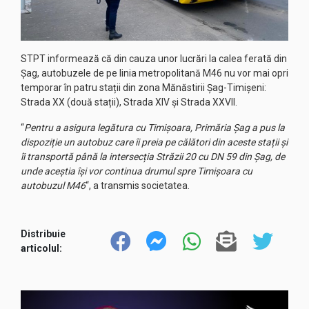
STPT informează că din cauza unor lucrări la calea ferată din
Șag, autobuzele de pe linia metropolitană M46 nu vor mai opri
temporar în patru stații din zona Mănăstirii Șag-Timișeni:
Strada XX (două stații), Strada XIV și Strada XXVII.
“
Pentru a asigura legătura cu Timișoara, Primăria Șag a pus la
dispoziție un autobuz care îi preia pe călători din aceste stații și
îi transportă până la intersecția Străzii 20 cu DN 59 din Șag, de
unde aceștia își vor continua drumul spre Timișoara cu
autobuzul M46
“, a transmis societatea.
Distribuie
articolul: