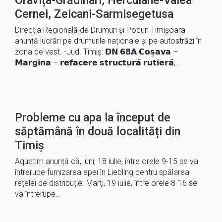
Oravița-Grădinari, Herculane-Valea
Cernei, Zeicani-Sarmisegetusa
Direcția Regională de Drumuri și Poduri Timișoara
anunță lucrări pe drumurile naționale și pe autostrăzi în
zona de vest. -Jud. Timiș: 𝗗𝗡 𝟲𝟴𝗔 𝗖𝗼𝘀̦𝗮𝘃𝗮 –
𝗠𝗮𝗿𝗴𝗶𝗻𝗮 – 𝗿𝗲𝗳𝗮𝗰𝗲𝗿𝗲 𝘀𝘁𝗿𝘂𝗰𝘁𝘂𝗿𝗮̆ 𝗿𝘂𝘁𝗶𝗲𝗿𝗮̆,…
Probleme cu apa la început de
săptămână în două localități din
Timiș
Aquatim anunță că, luni, 18 iulie, între orele 9-15 se va
întrerupe furnizarea apei în Liebling pentru spălarea
rețelei de distribuție. Marți, 19 iulie, între orele 8-16 se
va întrerupe…