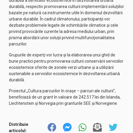
durabilă a serviciilor ecosistemice în dezvoltarea urbană
durabilă, respectiv promovarea culturii implementării soluţiilor
bazate pe natură ca instrumente utile în domeniul dezvoltării
urbane durabile. În cadrul climatonului, participanţii vor
dezbate problemele legate de schimbările climatice şi cele
privind provocările curente la adresa mediului urban, prin
prisma abordării unor soluţii privind multifuncţionalitatea
parcurilor.
Grupurile de experţi vor lucra şi la elaborarea unui ghid de
bune practici pentru promovarea culturii conservării serviciilor
ecosistemice oferite de zonele verzi urbane şi a utilizării
sustenabile a serviciilor ecosistemice în dezvoltarea urbană
durabilă.
Proiectul „Cultura parcurilor în oraşe – parcuri ale culturii”,
beneficiază de un grant în valoare de 242.517 lei din Islanda,
Liechtenstein şi Norvegia prin granturile SEE şi Norvegiene.
Distribuie
articolul: