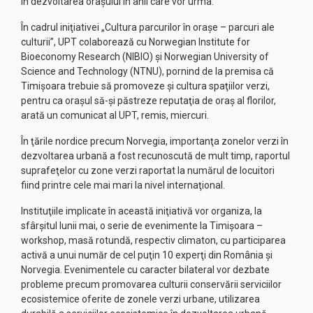
în dezvoltarea oraşului în anii care vor urma.
În cadrul iniţiativei „Cultura parcurilor în oraşe – parcuri ale
culturii”, UPT colaborează cu Norwegian Institute for
Bioeconomy Research (NIBIO) şi Norwegian University of
Science and Technology (NTNU), pornind de la premisa că
Timişoara trebuie să promoveze şi cultura spaţiilor verzi,
pentru ca oraşul să-şi păstreze reputaţia de oraş al florilor,
arată un comunicat al UPT, remis, miercuri.
În ţările nordice precum Norvegia, importanţa zonelor verzi în
dezvoltarea urbană a fost recunoscută de mult timp, raportul
suprafeţelor cu zone verzi raportat la numărul de locuitori
fiind printre cele mai mari la nivel internaţional.
Instituţiile implicate în această iniţiativă vor organiza, la
sfârşitul lunii mai, o serie de evenimente la Timişoara –
workshop, masă rotundă, respectiv climaton, cu participarea
activă a unui număr de cel puţin 10 experţi din România şi
Norvegia. Evenimentele cu caracter bilateral vor dezbate
probleme precum promovarea culturii conservării serviciilor
ecosistemice oferite de zonele verzi urbane, utilizarea