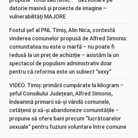
datorie masivă și proiecte de imagine –
vulnerabilități MAJORE
Fostul șef al PNL Timiș, Alin Nica, contestă
vinderea comunelor propusă de Alfred Simonis:
comunitatea nu este o marfă – nu poate fi
redusă la un preț de achiziție – asistăm la un
spectacol de populism administrativ doar
pentru că reforma este un subiect “sexy“
VIDEO. Timiș: primării cumpărate la kilogram –
șeful Consiliului Județean, Alfred Simonis,
îndeamnă primarii să-și vândă comunele,
cetățenii și să-și abandoneze comunitățile –
propune să ofere bani precum “lucrătoarelor
sexuale“ pentru fuziuni voluntare între comune