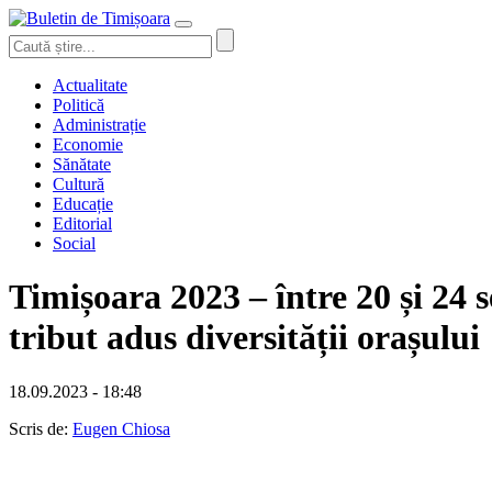
Actualitate
Politică
Administrație
Economie
Sănătate
Cultură
Educație
Editorial
Social
Timișoara 2023 – între 20 și 24 
tribut adus diversității orașului
18.09.2023 - 18:48
Scris de:
Eugen Chiosa