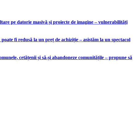
are pe datorie masivă și proiecte de imagine – vulnerabilități
ate fi redusă la un preț de achiziție – asistăm la un spectacol
munele, cetățenii și să-și abandoneze comunitățile – propune să