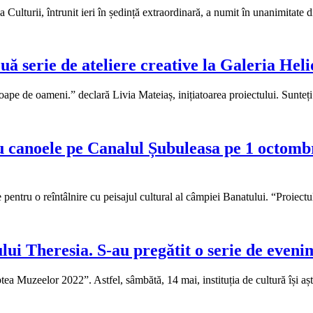
Culturii, întrunit ieri în ședință extraordinară, a numit în unanimitate 
ă serie de ateliere creative la Galeria Heli
ape de oameni.” declară Livia Mateiaș, inițiatoarea proiectului. Sunteți
u canoele pe Canalul Șubuleasa pe 1 octombr
pentru o reîntâlnire cu peisajul cultural al câmpiei Banatului. “Proiect
ui Theresia. S-au pregătit o serie de eveni
 Muzeelor 2022”. Astfel, sâmbătă, 14 mai, instituția de cultură își aște