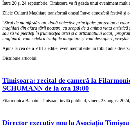
Între 20 și 24 septembrie, Timișoara va fi gazda unui eveniment mult aște
Zilele Culturii Maghiare transformă orașul într-o atmosferă festivă și 
“
Șirul de manifestări are două obiective principale: prezentarea valorilo
maghiari din afara țării noastre, cu scopul de a anima viața artistică 
sau să vă pierdeți în frumusețea artei și a artizanatului local, progr
maghiară, vom celebra tradițiile maghiare și vom descoperi poveștile
Ajuns la cea de-a VIII-a ediție, evenimentul este un tribut adus diversit
Distribuie articolul:
Timișoara: recital de cameră la Filarmoni
SCHUMANN de la ora 19:00
Filarmonica Banatul Timișoara invită publicul, vineri, 23 august 2024, 
Director executiv nou la Asociația Timișo