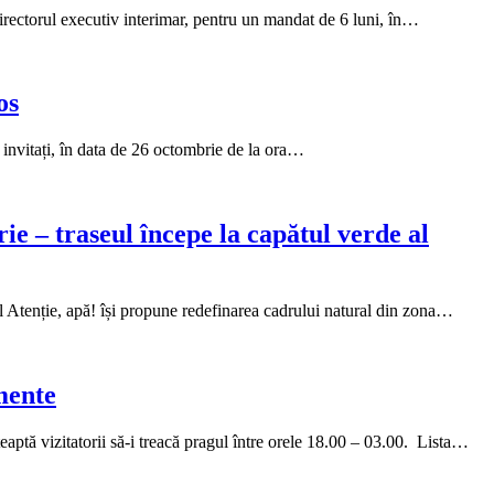
directorul executiv interimar, pentru un mandat de 6 luni, în…
os
 invitați, în data de 26 octombrie de la ora…
ie – traseul începe la capătul verde al
ul Atenție, apă! își propune redefinarea cadrului natural din zona…
mente
aptă vizitatorii să-i treacă pragul între orele 18.00 – 03.00. Lista…