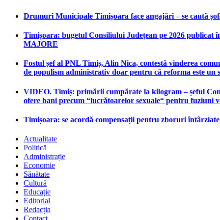
Drumuri Municipale Timișoara face angajări – se caută șoferi
Timișoara: bugetul Consiliului Județean pe 2026 publicat în
MAJORE
Fostul șef al PNL Timiș, Alin Nica, contestă vinderea comun
de populism administrativ doar pentru că reforma este un 
VIDEO. Timiș: primării cumpărate la kilogram – șeful Consi
ofere bani precum “lucrătoarelor sexuale“ pentru fuziuni 
Timișoara: se acordă compensații pentru zboruri întârziat
Actualitate
Politică
Administrație
Economie
Sănătate
Cultură
Educație
Editorial
Redacția
Contact