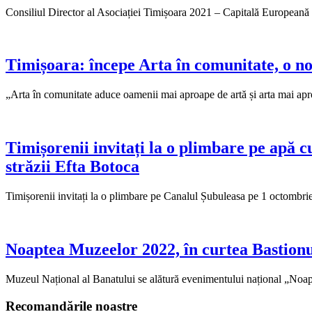
Consiliul Director al Asociației Timișoara 2021 – Capitală Europeană a 
Timișoara: începe Arta în comunitate, o nou
„Arta în comunitate aduce oamenii mai aproape de artă și arta mai apro
Timișorenii invitați la o plimbare pe apă c
străzii Efta Botoca
Timișorenii invitați la o plimbare pe Canalul Șubuleasa pe 1 octombrie 
Noaptea Muzeelor 2022, în curtea Bastionul
Muzeul Național al Banatului se alătură evenimentului național „Noaptea
Recomandările noastre