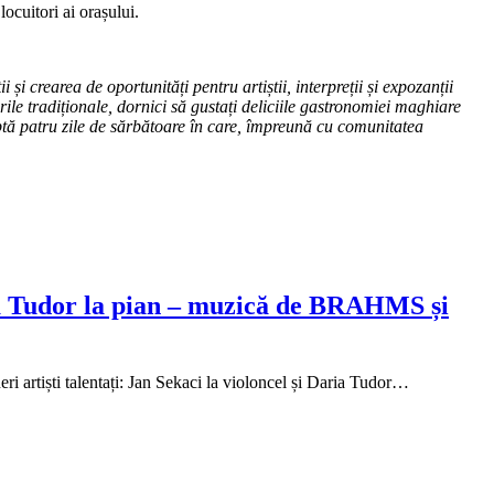
ocuitori ai orașului.
 și crearea de oportunități pentru artiștii, interpreții și expozanții
ile tradiționale, dornici să gustați deliciile gastronomiei maghiare
aptă patru zile de sărbătoare în care, împreună cu comunitatea
ria Tudor la pian – muzică de BRAHMS și
ri artiști talentați: Jan Sekaci la violoncel și Daria Tudor…