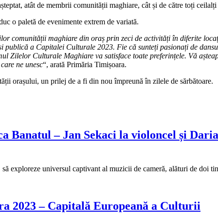
ptat, atât de membrii comunității maghiare, cât și de către toți ceilalți l
aduc o paletă de evenimente extrem de variată.
r comunității maghiare din oraș prin zeci de activități în diferite locații
și publică a Capitalei Culturale 2023. Fie că sunteți pasionați de dansur
amul Zilelor Culturale Maghiare va satisface toate preferințele. Vă aște
 care ne unesc
“, arată Primăria Timișoara.
ății orașului, un prilej de a fi din nou împreună în zilele de sărbătoare.
ca Banatul – Jan Sekaci la violoncel și Da
să exploreze universul captivant al muzicii de cameră, alături de doi tine
ara 2023 – Capitală Europeană a Culturii