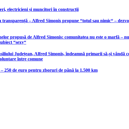
, electricieni și muncitori în construcții
 transparență – Alfred Simonis propune “totul sau nimic“ – dezvolt
elor propusă de Alfred Simonis: comunitatea nu este o marfă – nu po
subiect “sexy“
liului Județean, Alfred Simonis, îndeamnă primarii să-și vândă co
voluntare între comune
e – 250 de euro pentru zboruri de până la 1.500 km