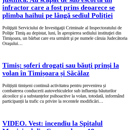
infractor care a fost prins deoarece se
plimba haihui pe lângă sediul Poliției
Poliţiştii Serviciului de Investigaţii Criminale al Inspectoratului de
Poliţie Timiş au depistat, luni, în apropierea sediului instituţiei din
Timişoara, un bărbat care era urmărit şi pe numele căruia Judecătoria
Oraşului…
Timiș: șoferi drogați sau băuți prinși la
volan în Timișoara și Săcălaz
Polițiștii timișeni continuă activitatea pentru prevenirea și
combaterea conducerii autovehiculelor sub influența băuturilor
alcoolice și a substanțelor psihoactive la volan, totodată, informând
participanții la trafic cu privire la recentele modificări…
VIDEO. Vest: incendiu la Spitalul