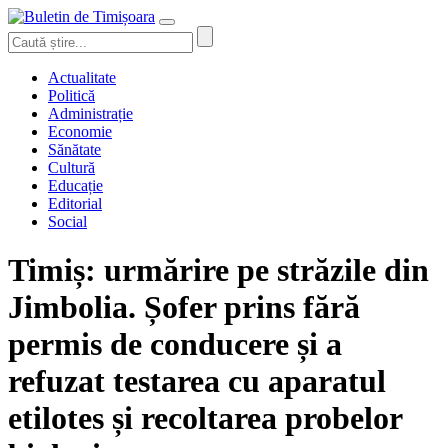
Actualitate
Politică
Administrație
Economie
Sănătate
Cultură
Educație
Editorial
Social
Timiș: urmărire pe străzile din
Jimbolia. Șofer prins fără
permis de conducere și a
refuzat testarea cu aparatul
etilotes și recoltarea probelor