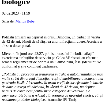
biologice
02.02.2023 - 11:59
Scris de:
Marius Bebe
Polițiștii timișeni au depistat în orașul Jimbolia, un bărbat, în vârstă
de 42 de ani, bănuit de săvârșirea unor infracțiuni rutiere. Acesta s-a
ales cu dosar penal.
Miercuri, în jurul orei 23:27, polițiștii orașului Jimbolia, aflați în
exercitarea atribuțiilor de serviciu pe Calea Mărășești, au efectuat
semnal regulamentar de oprire a unui autoturism, însă șoferul nu s-a
conformat și și-a continuat deplasarea.
„
Polițiștii au procedat la urmărirea în trafic a autoturismului pe mai
multe străzi din orașul Jimbolia, reușind imobilizarea autoturismului
pe strada Vasile Alecsandri. În urma verificărilor efectuate în bazele
de date, a reieșit că bărbatul, în vârstă de 42 de ani, nu deținea
permis de conducere pentru nicio categorie de vehicule. De
asemenea, bărbatul a refuzat atât testarea cu aparatul etilotes, cât și
recoltarea probelor biologice
„, transmite IPJ Timiș.