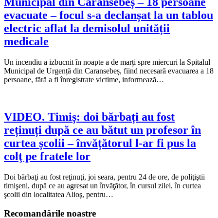
Municipal din Caransebeș – 18 persoane
evacuate – focul s-a declanșat la un tablou
electric aflat la demisolul unității
medicale
Un incendiu a izbucnit în noapte a de marți spre miercuri la Spitalul
Municipal de Urgență din Caransebeș, fiind necesară evacuarea a 18
persoane, fără a fi înregistrate victime, informează…
VIDEO. Timiș: doi bărbați au fost
reținuți după ce au bătut un profesor în
curtea școlii – învățătorul l-ar fi pus la
colţ pe fratele lor
Doi bărbaţi au fost reţinuţi, joi seara, pentru 24 de ore, de poliţiştii
timişeni, după ce au agresat un învăţător, în cursul zilei, în curtea
şcolii din localitatea Alioş, pentru…
Recomandările noastre