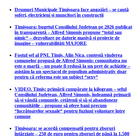
Drumuri Municipale Timișoara face angajări – se caută
șoferi, electricieni și muncitori în construcții
Timișoara: bugetul Consiliului Județean pe 2026 publicat
în transparență – Alfred Simonis propune “totul sau
nimic“ – dezvoltare pe datorie masivă și proiecte de
imagine – vulnerabilități MAJORE
Fostul șef al PNL Timiș, Alin Nica, contestă vinderea
comunelor propusă de Alfred Simonis: comunitatea nu
este o marfă – nu poate fi redusă la un preț de achiziție –
asistăm la un spectacol de populism administrativ doar
pentru că reforma este un subiect “sexy“
VIDEO. Timiș: primării cumpărate la kilogram – șeful
Consiliului Județean, Alfred Simonis, îndeamnă primarii
să-și vândă comunele, cetățenii și să-și abandoneze
comunitățile – propune să ofere bani precum
“lucrătoarelor sexuale“ pentru fuziuni voluntare între
comune
Timișoara: se acordă compensații pentru zboruri
întârziate – 250 de euro pentru zboruri de până la 1.500