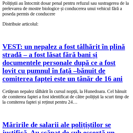
Polițiștii au întocmit dosar penal pentru refuzul sau sustragerea de la
prelevarea de mostre biologice și conducerea unui vehicul fără a
poseda permis de conducere
Distribuie articolul:
VEST: un nepalez a fost tâlhărit în plină
stradă – a fost lăsat fără bani și
documentele personale după ce a fost
lovit cu pumnul în față –bănuit de
comiterea faptei este un tânăr de 16 ani
Cetățean nepalez tâlhărit în cursul nopții, la Hunedoara. Cel bănuit
de comiterea faptei a fost identificat de către polițiști la scurt timp de
la comiterea faptei și reținut pentru 24…
Măririle de salarii ale polițiștilor se
justifică. Au scăpat de sub escortă un