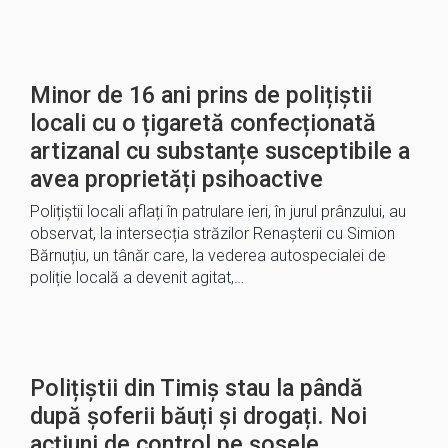
Minor de 16 ani prins de polițiștii
locali cu o țigaretă confecționată
artizanal cu substanțe susceptibile a
avea proprietăți psihoactive
Polițiștii locali aflați în patrulare ieri, în jurul prânzului, au
observat, la intersecția străzilor Renașterii cu Simion
Bărnuțiu, un tânăr care, la vederea autospecialei de
poliție locală a devenit agitat,…
Polițiștii din Timiș stau la pândă
după șoferii băuți și drogați. Noi
acțiuni de control pe șosele