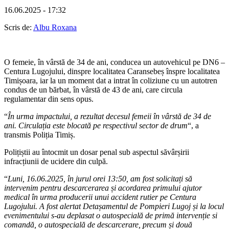
16.06.2025 - 17:32
Scris de:
Albu Roxana
O femeie, în vârstă de 34 de ani, conducea un autovehicul pe DN6 –
Centura Lugojului, dinspre localitatea Caransebeș înspre localitatea
Timișoara, iar la un moment dat a intrat în coliziune cu un autotren
condus de un bărbat, în vârstă de 43 de ani, care circula
regulamentar din sens opus.
“
În urma impactului, a rezultat decesul femeii în vârstă de 34 de
ani. Circulația este blocată pe respectivul sector de drum
“, a
transmis Poliția Timiș.
Polițiștii au întocmit un dosar penal sub aspectul săvârșirii
infracțiunii de ucidere din culpă.
“
Luni, 16.06.2025, în jurul orei 13:50, am fost solicitați să
intervenim pentru descarcerarea și acordarea primului ajutor
medical în urma producerii unui accident rutier pe Centura
Lugojului. A fost alertat Detașamentul de Pompieri Lugoj și la locul
evenimentului s-au deplasat o autospecială de primă intervenție si
comandă, o autospecială de descarcerare, precum și două