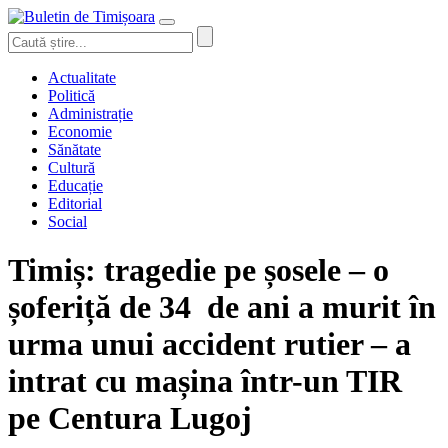
Actualitate
Politică
Administrație
Economie
Sănătate
Cultură
Educație
Editorial
Social
Timiș: tragedie pe șosele – o
șoferiță de 34 de ani a murit în
urma unui accident rutier – a
intrat cu mașina într-un TIR
pe Centura Lugoj