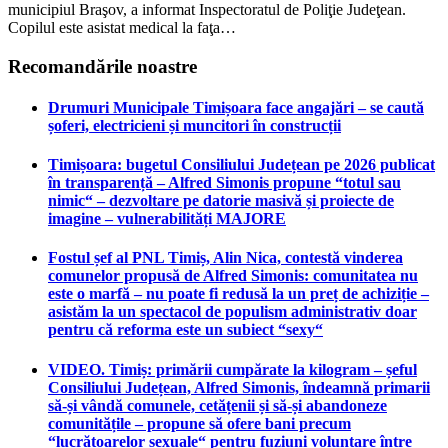
municipiul Braşov, a informat Inspectoratul de Poliţie Judeţean.
Copilul este asistat medical la faţa…
Recomandările noastre
Drumuri Municipale Timișoara face angajări – se caută
șoferi, electricieni și muncitori în construcții
Timișoara: bugetul Consiliului Județean pe 2026 publicat
în transparență – Alfred Simonis propune “totul sau
nimic“ – dezvoltare pe datorie masivă și proiecte de
imagine – vulnerabilități MAJORE
Fostul șef al PNL Timiș, Alin Nica, contestă vinderea
comunelor propusă de Alfred Simonis: comunitatea nu
este o marfă – nu poate fi redusă la un preț de achiziție –
asistăm la un spectacol de populism administrativ doar
pentru că reforma este un subiect “sexy“
VIDEO. Timiș: primării cumpărate la kilogram – șeful
Consiliului Județean, Alfred Simonis, îndeamnă primarii
să-și vândă comunele, cetățenii și să-și abandoneze
comunitățile – propune să ofere bani precum
“lucrătoarelor sexuale“ pentru fuziuni voluntare între