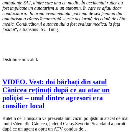
ambulanțe SAJ, dintre care una cu medic. În accidentul rutier au
fost implicate un autoturism și un autotren, în care se aflau doar
conducătorii. În urma evenimentului, victima de sex feminin din
autoturism a rămas încarcerată și este declarată decedată de către
medic. Conducătorul autotrenului a fost evaluat medical la fața
locului
“, a transmis ISU Timiș.
Distribuie articolul:
VIDEO. Vest: doi bărbați din satul
Cănicea reținuți după ce au atac un
polițist – unul dintre agresori era
consilier local
Buletin de Timișoara vă prezenta luni cazul polițistului atacat de mai
mulți săteni din Cănicea, județul Caraș-Severin. Scandalul a pornit
după ce un agent a oprit un ATV condus de…