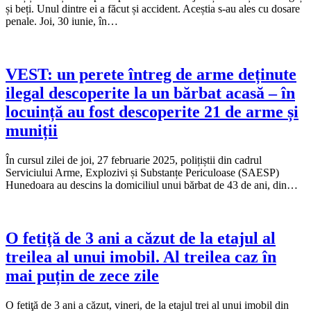
și beți. Unul dintre ei a făcut și accident. Aceștia s-au ales cu dosare
penale. Joi, 30 iunie, în…
VEST: un perete întreg de arme deținute
ilegal descoperite la un bărbat acasă – în
locuință au fost descoperite 21 de arme și
muniții
În cursul zilei de joi, 27 februarie 2025, polițiștii din cadrul
Serviciului Arme, Explozivi și Substanțe Periculoase (SAESP)
Hunedoara au descins la domiciliul unui bărbat de 43 de ani, din…
O fetiţă de 3 ani a căzut de la etajul al
treilea al unui imobil. Al treilea caz în
mai puțin de zece zile
O fetiţă de 3 ani a căzut, vineri, de la etajul trei al unui imobil din