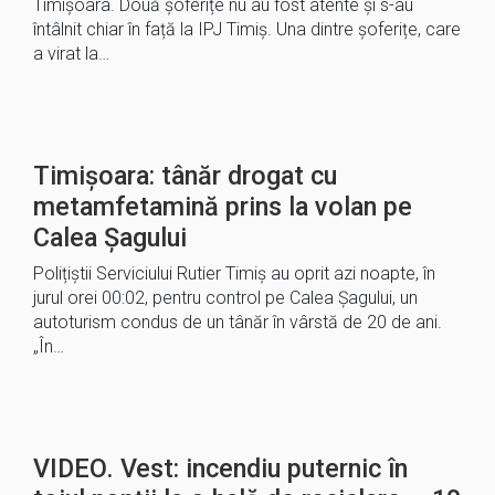
Timișoara. Două șoferițe nu au fost atente și s-au
întâlnit chiar în față la IPJ Timiș. Una dintre șoferițe, care
a virat la…
Timișoara: tânăr drogat cu
metamfetamină prins la volan pe
Calea Șagului
Polițiștii Serviciului Rutier Timiș au oprit azi noapte, în
jurul orei 00:02, pentru control pe Calea Șagului, un
autoturism condus de un tânăr în vârstă de 20 de ani.
„În…
VIDEO. Vest: incendiu puternic în