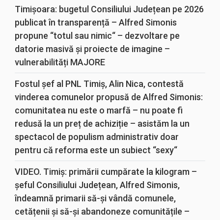
Timișoara: bugetul Consiliului Județean pe 2026
publicat în transparență – Alfred Simonis
propune “totul sau nimic“ – dezvoltare pe
datorie masivă și proiecte de imagine –
vulnerabilități MAJORE
Fostul șef al PNL Timiș, Alin Nica, contestă
vinderea comunelor propusă de Alfred Simonis:
comunitatea nu este o marfă – nu poate fi
redusă la un preț de achiziție – asistăm la un
spectacol de populism administrativ doar
pentru că reforma este un subiect “sexy“
VIDEO. Timiș: primării cumpărate la kilogram –
șeful Consiliului Județean, Alfred Simonis,
îndeamnă primarii să-și vândă comunele,
cetățenii și să-și abandoneze comunitățile –