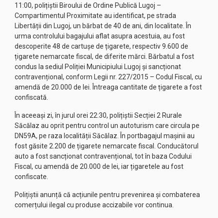
11:00, polițiștii Biroului de Ordine Publică Lugoj –
Compartimentul Proximitate au identificat, pe strada
Libertății din Lugoj, un bărbat de 40 de ani, din localitate. În
urma controlului bagajului aflat asupra acestuia, au fost
descoperite 48 de cartușe de țigarete, respectiv 9.600 de
țigarete nemarcate fiscal, de diferite mărci. Bărbatul a fost
condus la sediul Poliției Municipiului Lugoj și sancționat
contravențional, conform Legii nr. 227/2015 – Codul Fiscal, cu
amendă de 20.000 de lei. Întreaga cantitate de țigarete a fost
confiscată.
În aceeași zi, în jurul orei 22:30, polițiștii Secției 2 Rurale
Săcălaz au oprit pentru control un autoturism care circula pe
DN59A, pe raza localității Săcălaz. În portbagajul mașinii au
fost găsite 2.200 de țigarete nemarcate fiscal. Conducătorul
auto a fost sancționat contravențional, tot în baza Codului
Fiscal, cu amendă de 20.000 de lei, iar țigaretele au fost
confiscate.
Polițiștii anunță că acțiunile pentru prevenirea și combaterea
comerțului ilegal cu produse accizabile vor continua.