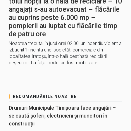
toiul nopții la o hală de reciclare – 10
angajați s-au autoevacuat – flăcările
au cuprins peste 6.000 mp –
pompierii au luptat cu flăcările timp
de patru ore
Noaptea trecută, în jurul orei 02:00, un incendiu violent a
izbucnit în incinta unei societăți comerciale din
localitatea Iratoșu, într-o hală destinată reciclării
deșeurilor. La fața locului au fost mobilizate…
RECOMANDĂRILE NOASTRE
Drumuri Municipale Timișoara face angajări –
se caută șoferi, electricieni și muncitori în
construcții