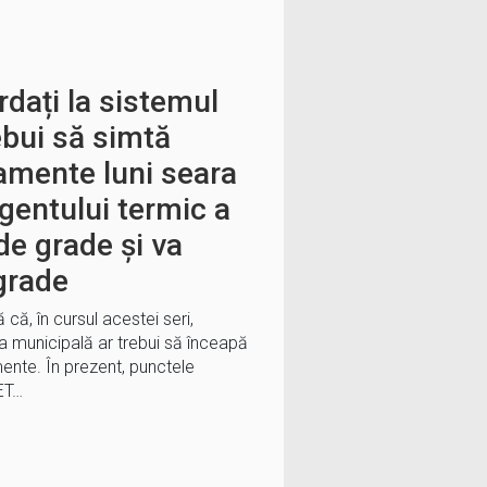
rdați la sistemul
ebui să simtă
amente luni seara
gentului termic a
de grade și va
grade
că, în cursul acestei seri,
ua municipală ar trebui să înceapă
ente. În prezent, punctele
ET…