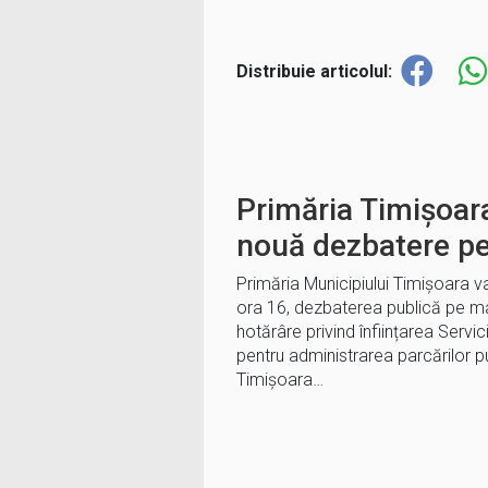
Distribuie articolul:
Primăria Timișoar
nouă dezbatere p
Primăria Municipiului Timişoara v
ora 16, dezbaterea publică pe ma
hotărâre privind înființarea Servici
pentru administrarea parcărilor pu
Timișoara…