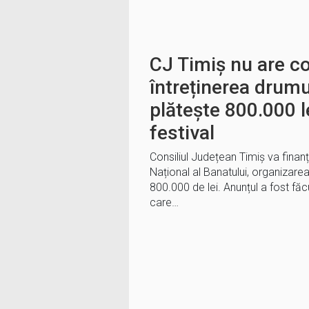
CJ Timiș nu are c
întreținerea drumur
plătește 800.000 l
festival
Consiliul Județean Timiș va finanț
Național al Banatului, organizare
800.000 de lei. Anunțul a fost făcu
care…