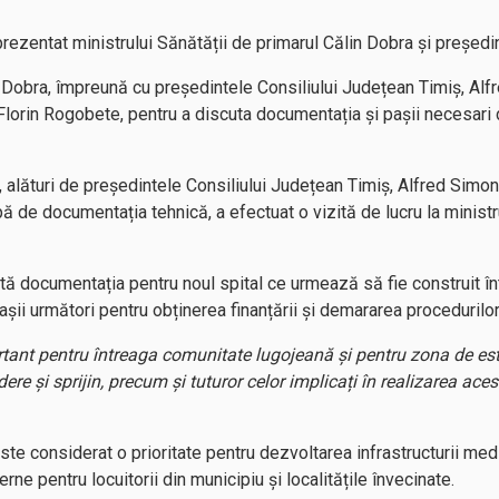
 prezentat ministrului Sănătății de primarul Călin Dobra și președ
n Dobra, împreună cu președintele Consiliului Județean Timiș, Alf
 Florin Rogobete, pentru a discuta documentația și pașii necesari 
, alături de președintele Consiliului Județean Timiș, Alfred Simon
ă de documentația tehnică, a efectuat o vizită de lucru la ministr
ntată documentația pentru noul spital ce urmează să fie construit î
ii următori pentru obținerea finanțării și demararea procedurilor
ortant pentru întreaga comunitate lugojeană și pentru zona de es
e și sprijin, precum și tuturor celor implicați în realizarea aces
este considerat o prioritate pentru dezvoltarea infrastructurii me
ne pentru locuitorii din municipiu și localitățile învecinate.