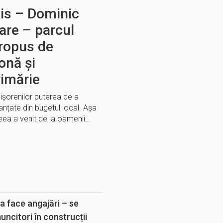
cis – Dominic
care – parcul
propus de
onă și
imărie
ișorenilor puterea de a
anțate din bugetul local. Așa
deea a venit de la oamenii…
E
a face angajări – se
muncitori în construcții