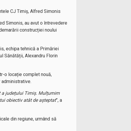
intele CJ Timiș, Alfred Simonis
red Simonis, au avut o întrevedere
demarării construcției noului
is, echipa tehnică a Primăriei
ul Sănătății, Alexandru Florin
ntr-o locație complet nouă,
 administrative.
t a județului Timiș. Mulțumim
tui obiectiv atât de așteptat
”, a
dicale din regiune, urmând să