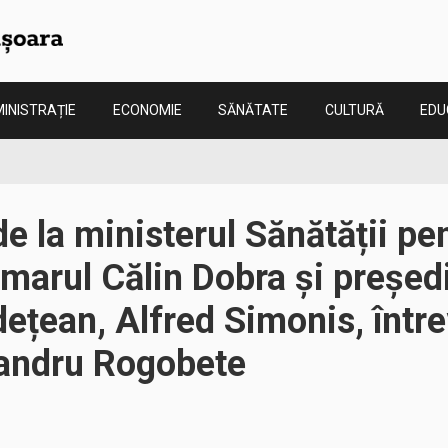
INISTRAȚIE
ECONOMIE
SĂNĂTATE
CULTURĂ
EDU
de la ministerul Sănătății pe
imarul Călin Dobra și președ
dețean, Alfred Simonis, într
xandru Rogobete