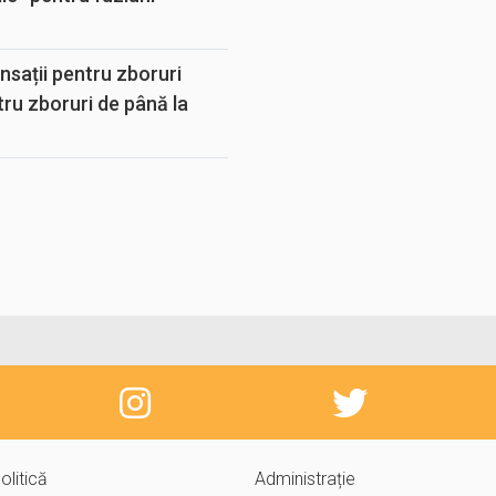
sații pentru zboruri
tru zboruri de până la
olitică
Administrație