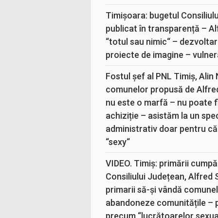
Timișoara: bugetul Consiliul
publicat în transparență – A
“totul sau nimic“ – dezvoltar
proiecte de imagine – vulner
Fostul șef al PNL Timiș, Alin
comunelor propusă de Alfre
nu este o marfă – nu poate fi
achiziție – asistăm la un sp
administrativ doar pentru că
“sexy“
VIDEO. Timiș: primării cumpă
Consiliului Județean, Alfred
primarii să-și vândă comunele
abandoneze comunitățile – 
precum “lucrătoarelor sexual