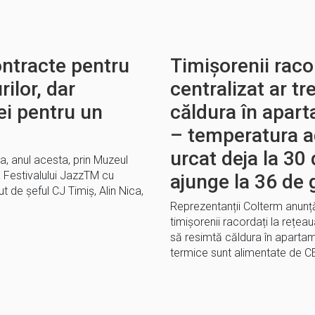
ontracte pentru
Timișorenii raco
ilor, dar
centralizat ar tr
ei pentru un
căldura în apart
– temperatura a
urcat deja la 30 
a, anul acesta, prin Muzeul
a Festivalului JazzTM cu
ajunge la 36 de 
t de șeful CJ Timiș, Alin Nica,
Reprezentanții Colterm anunță 
timișorenii racordați la rețea
să resimtă căldura în apartam
termice sunt alimentate de C