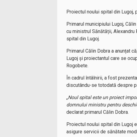
Proiectul noului spital din Lugoj,
Primarul municipiului Lugoj, Căli
cu ministrul Sănătății, Alexandru
spital din Lugoj.
Primarul Călin Dobra a anunțat că
Lugoj și proiectantul care se ocup
Rogobete.
În cadrul întâlnirii, a fost preze
discutându-se totodată despre paș
„
Noul spital este un proiect imp
domnului ministru pentru deschider
declarat primarul Călin Dobra.
Proiectul noului spital din Lugoj 
asigure servicii de sănătate moder