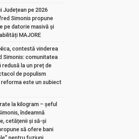
ui Județean pe 2026
lfred Simonis propune
e pe datorie masivă și
abilități MAJORE
 Nica, contestă vinderea
d Simonis: comunitatea
 redusă la un preț de
ectacol de populism
 reforma este un subiect
rate la kilogram – șeful
 Simonis, îndeamnă
, cetățenii și să-și
propune să ofere bani
e“ pentru fuziuni