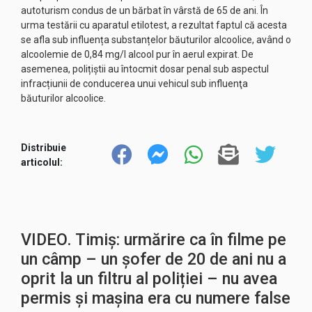
autoturism condus de un bărbat în vârstă de 65 de ani. În
urma testării cu aparatul etilotest, a rezultat faptul că acesta
se afla sub influența substanțelor băuturilor alcoolice, având o
alcoolemie de 0,84 mg/l alcool pur în aerul expirat. De
asemenea, polițiștii au întocmit dosar penal sub aspectul
infracțiunii de conducerea unui vehicul sub influenţa
băuturilor alcoolice.
Distribuie
articolul:
VIDEO. Timiș: urmărire ca în filme pe
un câmp – un șofer de 20 de ani nu a
oprit la un filtru al poliției – nu avea
permis și mașina era cu numere false