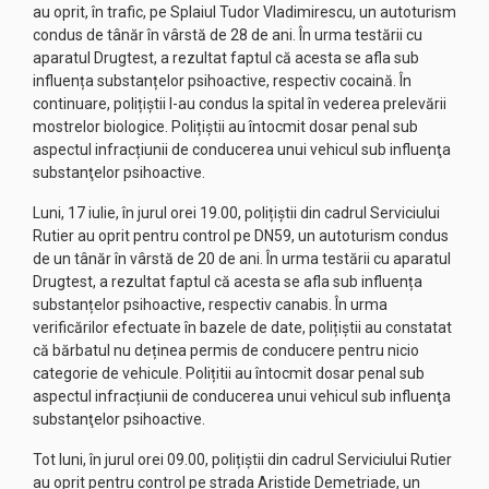
au oprit, în trafic, pe Splaiul Tudor Vladimirescu, un autoturism
condus de tânăr în vârstă de 28 de ani. În urma testării cu
aparatul Drugtest, a rezultat faptul că acesta se afla sub
influența substanțelor psihoactive, respectiv cocaină. În
continuare, polițiștii l-au condus la spital în vederea prelevării
mostrelor biologice. Polițiștii au întocmit dosar penal sub
aspectul infracțiunii de conducerea unui vehicul sub influenţa
substanţelor psihoactive.
Luni, 17 iulie, în jurul orei 19.00, polițiștii din cadrul Serviciului
Rutier au oprit pentru control pe DN59, un autoturism condus
de un tânăr în vârstă de 20 de ani. În urma testării cu aparatul
Drugtest, a rezultat faptul că acesta se afla sub influența
substanțelor psihoactive, respectiv canabis. În urma
verificărilor efectuate în bazele de date, polițiștii au constatat
că bărbatul nu deținea permis de conducere pentru nicio
categorie de vehicule. Polițitii au întocmit dosar penal sub
aspectul infracțiunii de conducerea unui vehicul sub influenţa
substanţelor psihoactive.
Tot luni, în jurul orei 09.00, polițiștii din cadrul Serviciului Rutier
au oprit pentru control pe strada Aristide Demetriade, un