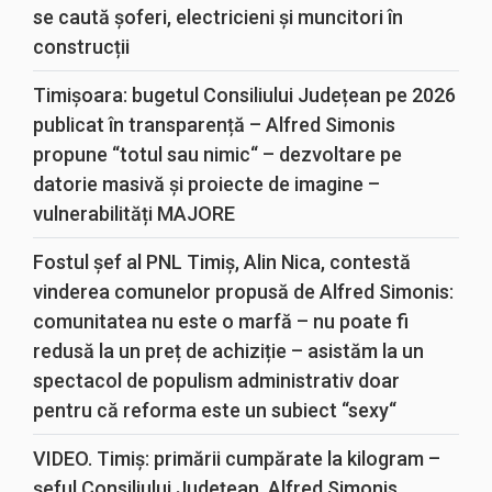
se caută șoferi, electricieni și muncitori în
construcții
Timișoara: bugetul Consiliului Județean pe 2026
publicat în transparență – Alfred Simonis
propune “totul sau nimic“ – dezvoltare pe
datorie masivă și proiecte de imagine –
vulnerabilități MAJORE
Fostul șef al PNL Timiș, Alin Nica, contestă
vinderea comunelor propusă de Alfred Simonis:
comunitatea nu este o marfă – nu poate fi
redusă la un preț de achiziție – asistăm la un
spectacol de populism administrativ doar
pentru că reforma este un subiect “sexy“
VIDEO. Timiș: primării cumpărate la kilogram –
șeful Consiliului Județean, Alfred Simonis,