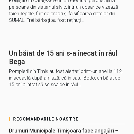
Polițiștii din Caraș-Severin au efectuat percheziții la
persoane din sistemul silvic, într-un dosar ce vizează
tăieri ilegale, furt de arbori și falsificarea datelor din
SUMAL. Trei bărbați au fost reținuți,…
Un băiat de 15 ani s-a înecat în râul
Bega
Pompierii din Timiș au fost alertați printr-un apel la 112,
în această după amiază, că în satul Bodo, un băiat de
15 ani a intrat să se scalde în râul…
RECOMANDĂRILE NOASTRE
Drumuri Municipale Timișoara face angajări –