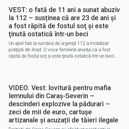
VEST: o fată de 11 ani a sunat abuziv
la 112 – susținea că are 23 de ani și
a fost răpită de fostul soţ şi este
ţinută ostatică într-un beci
Un apel fals la numărul de urgenţă 112 a mobilizat
poliţiştii din Arad. O voce feminină anunţa că a fost
răpită de fostul soţ şi este ţinută ostatică într-un beci….
VIDEO. Vest: lovitură pentru mafia
lemnului din Caraș-Severin –
descinderi explozive la pădurari –
zeci de mii de euro, cartușe
artizanale și acuzații de tăieri ilegale