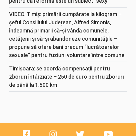
pentru că reforma este un subiect “sexy“
VIDEO. Timiș: primării cumpărate la kilogram –
șeful Consiliului Județean, Alfred Simonis,
îndeamnă primarii să-și vândă comunele,
cetățenii și să-și abandoneze comunitățile –
propune să ofere bani precum “lucrătoarelor
sexuale“ pentru fuziuni voluntare între comune
Timișoara: se acordă compensații pentru
zboruri întârziate – 250 de euro pentru zboruri
de până la 1.500 km