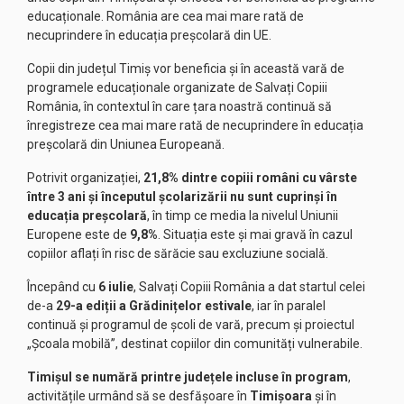
educaționale. România are cea mai mare rată de
necuprindere în educația preșcolară din UE.
Copii din județul Timiș vor beneficia și în această vară de
programele educaționale organizate de Salvați Copiii
România, în contextul în care țara noastră continuă să
înregistreze cea mai mare rată de necuprindere în educația
preșcolară din Uniunea Europeană.
Potrivit organizației,
21,8% dintre copiii români cu vârste
între 3 ani și începutul școlarizării nu sunt cuprinși în
educația preșcolară
, în timp ce media la nivelul Uniunii
Europene este de
9,8%
. Situația este și mai gravă în cazul
copiilor aflați în risc de sărăcie sau excluziune socială.
Începând cu
6 iulie
, Salvați Copiii România a dat startul celei
de-a
29-a ediții a Grădinițelor estivale
, iar în paralel
continuă și programul de școli de vară, precum și proiectul
„Școala mobilă”, destinat copiilor din comunități vulnerabile.
Timișul se numără printre județele incluse în program
,
activitățile urmând să se desfășoare în
Timișoara
și în