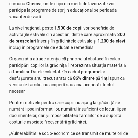
comuna
Checea
, unde copii din medii defavorizate vor
participa la programe de sprijin educațional pe perioada
vacanței de vară.
La nivel național, peste
1.500 de copii
vor beneficia de
activitățile estivale din acest an, dintre care aproximativ
300
de preșcolari
înscriși în grădinițele estivale și
1.200 de elevi
incluși în programele de educație remedială.
Organizația atrage atenția că principalul obstacol în calea
participării copiilor la grădiniță îl reprezintă situația materială
a familiilor. Datele colectate în cadrul programelor
desfășurate anul trecut arată că
86% dintre părinți
spun că
veniturile familiei nu acoperă sau abia acoperă strictul
necesar.
Printre motivele pentru care copiii nu ajung la grădiniță se
numără lipsa informațiilor, numărul insuficient de locuri, lipsa
documentelor, dar și imposibilitatea familiilor de a suporta
costurile asociate frecventării grădiniței.
„Vulnerabilitățile socio-economice se transmit de multe ori de