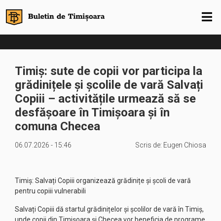
Timiș: sute de copii vor participa la
grădinițele și școlile de vară Salvați
Copiii – activitățile urmează să se
desfășoare în Timișoara și în
comuna Checea
06.07.2026 - 15:46
Scris de:
Eugen Chiosa
Timiș: Salvați Copiii organizează grădinițe și școli de vară
pentru copiii vulnerabili
Salvați Copiii dă startul grădinițelor și școlilor de vară în Timiș,
unde copii din Timișoara și Checea vor beneficia de programe