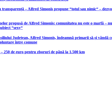
 transparență – Alfred Simonis propune “totul sau nimic“ – dezvolt
elor propusă de Alfred Simonis: comunitatea nu este o marfă – nu po
subiect “sexy“
liului Județean, Alfred Simonis, îndeamnă primarii să-și vândă co
voluntare între comune
e – 250 de euro pentru zboruri de până la 1.500 km