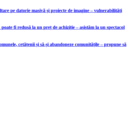
are pe datorie masivă și proiecte de imagine – vulnerabilități
ate fi redusă la un preț de achiziție – asistăm la un spectacol
munele, cetățenii și să-și abandoneze comunitățile – propune să