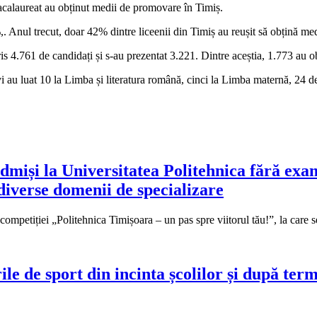
acalaureat au obținut medii de promovare în Timiș.
. Anul trecut, doar 42% dintre liceenii din Timiș au reușit să obțină med
 4.761 de candidați și s-au prezentat 3.221. Dintre aceștia, 1.773 au ob
i au luat 10 la Limba și literatura română, cinci la Limba maternă, 24 de 
 admiși la Universitatea Politehnica fără exa
diverse domenii de specializare
 competiției „Politehnica Timișoara – un pas spre viitorul tău!”, la care s
le de sport din incinta școlilor și după ter