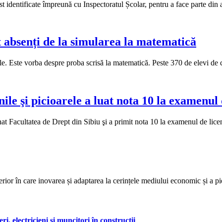
st identificate împreună cu Inspectoratul Școlar, pentru a face parte di
st absenți de la simularea la matematică
le. Este vorba despre proba scrisă la matematică. Peste 370 de elevi de
ile şi picioarele a luat nota 10 la examenul 
inat Facultatea de Drept din Sibiu şi a primit nota 10 la examenul de li
rior în care inovarea și adaptarea la cerințele mediului economic și a pie
, electricieni și muncitori în construcții