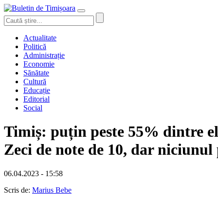
Actualitate
Politică
Administrație
Economie
Sănătate
Cultură
Educație
Editorial
Social
Timiș: puțin peste 55% dintre e
Zeci de note de 10, dar niciunul 
06.04.2023 - 15:58
Scris de:
Marius Bebe