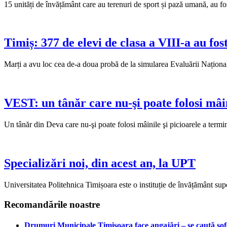
15 unități de învățământ care au terenuri de sport și pază umană, au fo
Timiș: 377 de elevi de clasa a VIII-a au fo
Marți a avu loc cea de-a doua probă de la simularea Evaluării Naționa
VEST: un tânăr care nu-şi poate folosi mâin
Un tânăr din Deva care nu-şi poate folosi mâinile şi picioarele a term
Specializări noi, din acest an, la UPT
Universitatea Politehnica Timișoara este o instituție de învățământ supe
Recomandările noastre
Drumuri Municipale Timișoara face angajări – se caută șoferi