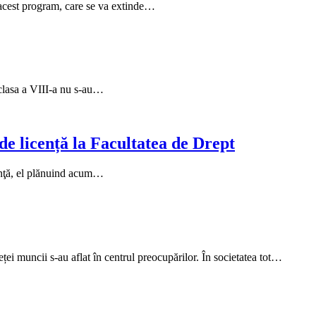
n acest program, care se va extinde…
 clasa a VIII-a nu s-au…
de licență la Facultatea de Drept
cenţă, el plănuind acum…
ței muncii s-au aflat în centrul preocupărilor. În societatea tot…