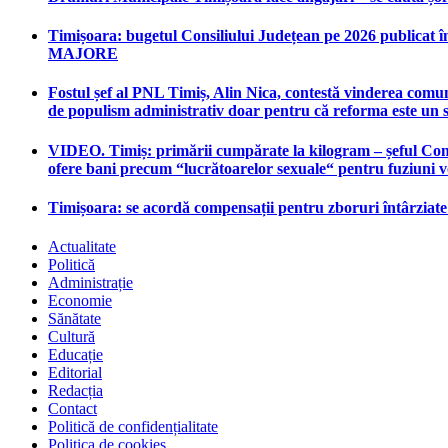
Timișoara: bugetul Consiliului Județean pe 2026 publicat în
MAJORE
Fostul șef al PNL Timiș, Alin Nica, contestă vinderea comun
de populism administrativ doar pentru că reforma este un 
VIDEO. Timiș: primării cumpărate la kilogram – șeful Consi
ofere bani precum “lucrătoarelor sexuale“ pentru fuziuni 
Timișoara: se acordă compensații pentru zboruri întârziat
Actualitate
Politică
Administrație
Economie
Sănătate
Cultură
Educație
Editorial
Redacția
Contact
Politică de confidențialitate
Politica de cookies