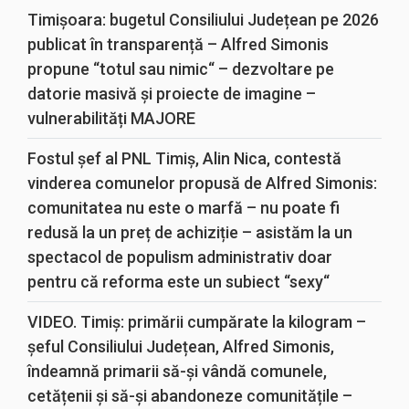
Timișoara: bugetul Consiliului Județean pe 2026
publicat în transparență – Alfred Simonis
propune “totul sau nimic“ – dezvoltare pe
datorie masivă și proiecte de imagine –
vulnerabilități MAJORE
Fostul șef al PNL Timiș, Alin Nica, contestă
vinderea comunelor propusă de Alfred Simonis:
comunitatea nu este o marfă – nu poate fi
redusă la un preț de achiziție – asistăm la un
spectacol de populism administrativ doar
pentru că reforma este un subiect “sexy“
VIDEO. Timiș: primării cumpărate la kilogram –
șeful Consiliului Județean, Alfred Simonis,
îndeamnă primarii să-și vândă comunele,
cetățenii și să-și abandoneze comunitățile –