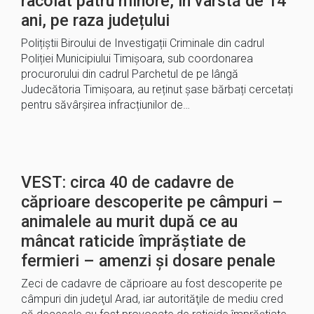
racolat patru minore, în vârstă de 14
ani, pe raza județului
Polițiștii Biroului de Investigații Criminale din cadrul
Poliției Municipiului Timișoara, sub coordonarea
procurorului din cadrul Parchetul de pe lângă
Judecătoria Timișoara, au reținut șase bărbați cercetați
pentru săvârșirea infracțiunilor de…
VEST: circa 40 de cadavre de
căprioare descoperite pe câmpuri –
animalele au murit după ce au
mâncat raticide împrăștiate de
fermieri – amenzi și dosare penale
Zeci de cadavre de căprioare au fost descoperite pe
câmpuri din judeţul Arad, iar autorităţile de mediu cred