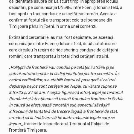
de identitate asupra lor. La scurt timp, în apropierea locului
depistării, pe comunicația DN59B, între Foeni și Iohanisfeld, a
fost oprit un taxi, condus de un cetățean român. Acesta a
confirmat faptul că a transportat cele trei persoane din
Timișoara până în Foeni, în urma unei comenzi.
Extinzând cercetările, au mai fost depistate, pe aceeași
comunicație dintre Foeni și Iohanisfeld, două autoturisme
care circulau în regim de ride sharing, conduse de cetățeni
români, care transportau în total cinci cetățeni străini.
„
Poliţiştii de frontieră i-au condus pe cetăţenii străini şi pe
şoferii autoturismelor la sediul instituţiei pentru cercetări. În
cadrul verificărilor, s-a stabilit faptul că pasagerii și cei trei
depistași pe jos sunt cetăţeni din Nepal, cu vârste cuprinse
între 23 şi 37 de ani. Aceștia figurează intrați legal pe teritoriul
României și intenționau să treacă fraudulos frontiera în Serbia.
În cauză se efectuează cercetări sub aspectul săvâșirii
infraciunii de tentativă de trecere ilegală a frontierei de stat,
urmând ca la finalizare să fie luate măsurile legale care se
impun
„, transmite Inspectoratul Teritorial al Poliției de
Frontieră Timișoara.