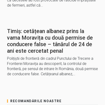
că decesele au fost provocate de raticide împrăştiate
de fermieri, astfel că…
Timiș: cetățean albanez prins la
vama Moravița cu două permise de
conducere false – tânărul de 24 de
ani este cercetat penal
Polițiștii de frontieră din cadrul Punctului de Trecere a
Frontierei Moravița au descoperit, la controlul de
frontieră, pe sensul de intrare în România, două permise
de conducere false. Cetățeanul albanez,…
RECOMANDĂRILE NOASTRE