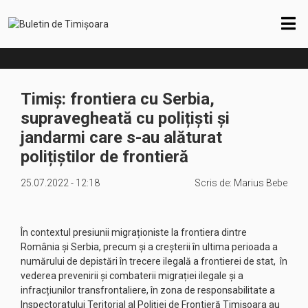
Timiș: frontiera cu Serbia,
supravegheată cu polițiști și
jandarmi care s-au alăturat
polițiștilor de frontieră
25.07.2022 - 12:18
Scris de:
Marius Bebe
În contextul presiunii migraționiste la frontiera dintre
România și Serbia, precum și a creșterii în ultima perioada a
numărului de depistări în trecere ilegală a frontierei de stat, în
vederea prevenirii şi combaterii migrației ilegale și a
infracțiunilor transfrontaliere, în zona de responsabilitate a
Inspectoratului Teritorial al Poliției de Frontieră Timișoara au