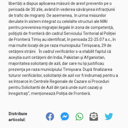
libertăți a dispus aplicarea măsurii de arest preventiv pe o
perioadă de 30 zile, având în vederea săvârșirea infracțiunii
de trafic de migranți. De asemenea, în urma misiunilor
derulate în sistem integrat cu celelalte structuri ale MAI
pentru prevenirea migraţiei ilegale în zona de competenţă,
poliţiştii de frontieră din cadrul Serviciului Teritorial al Poliției
de Frontieră Timiș au identificat, în perioada 22-25.07 a.c., în
mai multe locaţii de pe raza municipiului Timişoara, 29 de
cetăţeni străini. În cadrul verificărilor s-a stabilit faptul că
aceştia sunt cetăţeni din India, Pakistan şi Afganistan,
majoritatea solicitanţi de azil, dar care nu îşi justificau
prezenţa pe raza municipiului Timişoara. După finalizarea
tuturor verificărilor, solicitanţii de azil vor fi indrumaţi pentru a
se întoarce în Centrele Regionale de Cazare si Proceduri
pentru Solicitantii de Azil din ţară unde sunt cazaţi şi
înregistraţi“, menționează Poliția de Frontieră.
Distribuie
articolul: