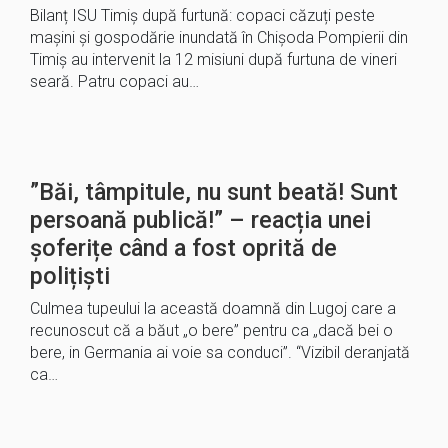
Bilanț ISU Timiș după furtună: copaci căzuți peste
mașini și gospodărie inundată în Chișoda Pompierii din
Timiș au intervenit la 12 misiuni după furtuna de vineri
seară. Patru copaci au…
”Băi, tâmpitule, nu sunt beată! Sunt
persoană publică!” – reacția unei
șoferițe când a fost oprită de
polițiști
Culmea tupeului la această doamnă din Lugoj care a
recunoscut că a băut „o bere” pentru ca „dacă bei o
bere, in Germania ai voie sa conduci”. “Vizibil deranjată
ca…