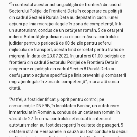
“În contextul acestor acțiuni,poliţiştii de frontieră din cadrul
Sectorului Poliției de Frontieră Deta în cooperare cu polițiști
din cadrul Secției 8 Rurală Deta au depistat în cadrul unei
acţiuni pe linia migraţiei ilegale în zona de competenţă, într-
un autoturism, condus de un cetăţean român, 5 de cetăţeni
indieni. Autorităţile judiciare au dispus măsura controlului
judiciar pentru o perioadă de 60 de zile pentru şoferul
mijlocului de transport, acesta fiind cercetat pentru trafic de
migranți. În data de 23.07.2022, în jurul orei 01.00, poliţiştii de
frontieră din cadrul Sectorului Poliției de Frontieră Deta în
cooperare cu polițiști din cadrul Secției 8 Rurală Deta au
desfășurat o acţiune specifică pe linia prevenirii și combaterii
migraţiei ilegale în zona de competenţă“, mai arată sursa
citată.
“Astfel, a fost identificat și oprit pentru control, pe
comunicaţiile DN 59B, în localitatea Banloc, un autoturism
înmatriculat în România, condus de un cetățean român, în
vârstă de 27. În urma controlului efectuat în interiorul
autoturismelor au fost descoperiți în calitate de pasageri, 5
cetăţeni străini. Persoanele în cauză au fost conduse la sediul