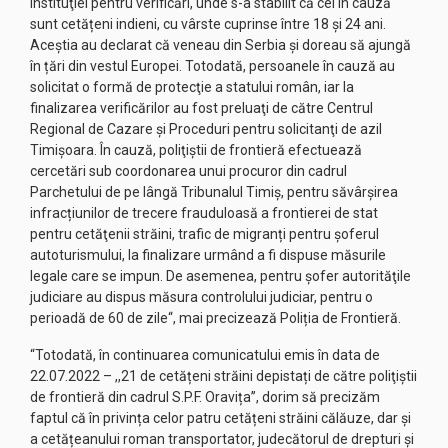
instituţiei pentru verificări, unde s-a stabilit că cei în cauză
sunt cetățeni indieni, cu vârste cuprinse între 18 și 24 ani.
Aceștia au declarat că veneau din Serbia şi doreau să ajungă
în țări din vestul Europei. Totodată, persoanele în cauză au
solicitat o formă de protecţie a statului român, iar la
finalizarea verificărilor au fost preluaţi de către Centrul
Regional de Cazare şi Proceduri pentru solicitanţi de azil
Timişoara. În cauză, poliţiştii de frontieră efectuează
cercetări sub coordonarea unui procuror din cadrul
Parchetului de pe lângă Tribunalul Timiș, pentru săvârșirea
infracțiunilor de trecere frauduloasă a frontierei de stat
pentru cetăţenii străini, trafic de migranți pentru şoferul
autoturismului, la finalizare urmând a fi dispuse măsurile
legale care se impun. De asemenea, pentru șofer autorităţile
judiciare au dispus măsura controlului judiciar, pentru o
perioadă de 60 de zile“, mai precizează Poliția de Frontieră.
“Totodată, în continuarea comunicatului emis în data de
22.07.2022 – ,,21 de cetățeni străini depistați de către poliţiştii
de frontieră din cadrul S.P.F. Oravița’’, dorim să precizăm
faptul că în privința celor patru cetățeni străini călăuze, dar și
a cetățeanului roman transportator, judecătorul de drepturi și