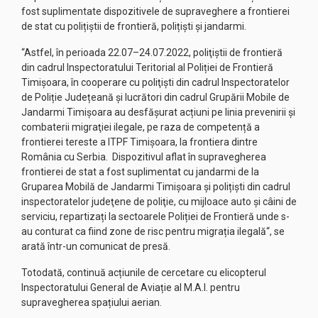
fost suplimentate dispozitivele de supraveghere a frontierei
de stat cu polițiștii de frontieră, polițiști și jandarmi.
“Astfel, în perioada 22.07–24.07.2022, poliţiştii de frontieră
din cadrul Inspectoratului Teritorial al Poliției de Frontieră
Timișoara, în cooperare cu poliţişti din cadrul Inspectoratelor
de Poliție Județeană şi lucrători din cadrul Grupării Mobile de
Jandarmi Timişoara au desfășurat acțiuni pe linia prevenirii şi
combaterii migraţiei ilegale, pe raza de competență a
frontierei tereste a ITPF Timișoara, la frontiera dintre
România cu Serbia. Dispozitivul aflat în supravegherea
frontierei de stat a fost suplimentat cu jandarmi de la
Gruparea Mobilă de Jandarmi Timișoara și polițiști din cadrul
inspectoratelor judeţene de poliţie, cu mijloace auto și câini de
serviciu, repartizați la sectoarele Poliției de Frontieră unde s-
au conturat ca fiind zone de risc pentru migrația ilegală“, se
arată într-un comunicat de presă.
Totodată, continuă acțiunile de cercetare cu elicopterul
Inspectoratului General de Aviație al M.A.I. pentru
supravegherea spațiului aerian.